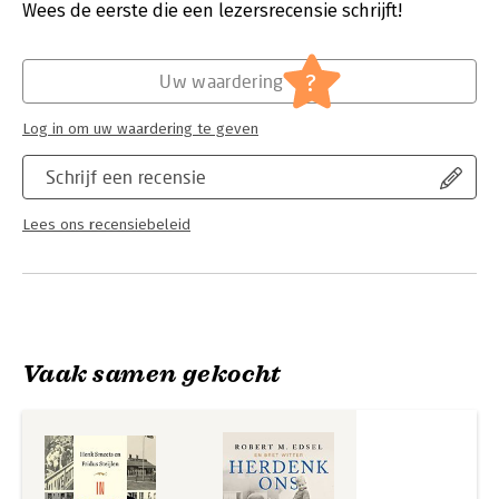
Wees de eerste die een lezersrecensie schrijft!
een extra hoofdstuk dat de recente geschiedenis beschrijft.
Hoofdrubriek:
Geschiedenis
?
Uw waardering
Log in om uw waardering te geven
Schrijf een recensie
Lees ons recensiebeleid
Vaak samen gekocht