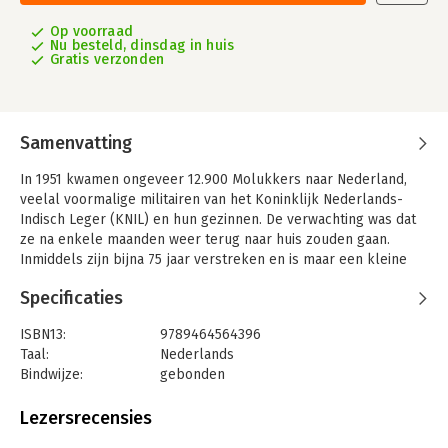
Op voorraad
Nu besteld, dinsdag in huis
Gratis verzonden
Samenvatting
In 1951 kwamen ongeveer 12.900 Molukkers naar Nederland,
veelal voormalige militairen van het Koninklijk Nederlands-
Indisch Leger (KNIL) en hun gezinnen. De verwachting was dat
ze na enkele maanden weer terug naar huis zouden gaan.
Inmiddels zijn bijna 75 jaar verstreken en is maar een kleine
groep teruggekeerd. In Nederland gebleven gaat over de
Specificaties
spanning tussen een migrantengroep en de overheid, over de
gewelddadige confrontatie tussen ballingen met politieke
ISBN13:
9789464564396
idealen en de Nederlandse samenleving, maar óók over
Taal:
Nederlands
samenwerking van overheden en Molukkers om samen de
Bindwijze:
gebonden
problemen de baas te worden. Het laat zien dat integratie een
Uitgever:
Amsterdam University Press
langdurig proces is; een proces dat – ondanks verschillen –
Druk:
1
Lezersrecensies
ook herkenbaar is bij andere migrantengroepen. Deze volledig
Verschijningsdatum:
3-6-2025
herziene uitgave is aangevuld met nieuwe informatie en bevat