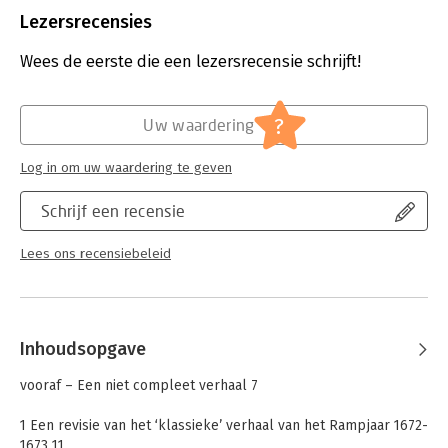
met een geringe diepgang werden met succes ingezet om te
Uitgever:
WalburgPers Algemeen
Lezersrecensies
voorkomen dat de Fransen via kaden en dijken maar ook via
Druk:
1
het water het land binnendrongen. Ze werden met name
Verschijningsdatum:
18-9-2025
Wees de eerste die een lezersrecensie schrijft!
bemand door duizenden matrozen en mariniers van de
oorlogsvloot. Deze ‘mannen van De Ruyter’ waren betrokken
Hoofdrubriek:
Geschiedenis
bij een massale reeks kleine gevechten op rivieren,
?
Uw waardering
binnenwateren, in geïnundeerd gebied en op de Zuiderzee. Zij
maakten het verschil en wonnen de Zoetwateroorlog.
Log in om uw waardering te geven
Schrijf een recensie
Lees ons recensiebeleid
Inhoudsopgave
vooraf – Een niet compleet verhaal 7
1 Een revisie van het ‘klassieke’ verhaal van het Rampjaar 1672-
1673 11