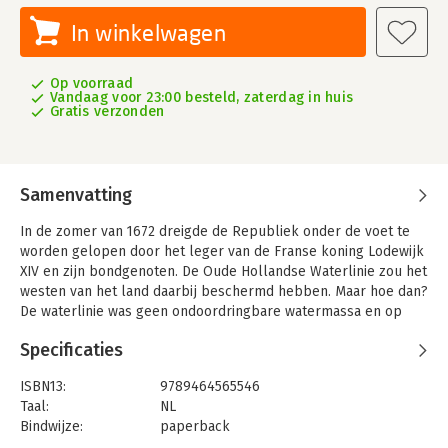
In winkelwagen
Op voorraad
Vandaag voor 23:00 besteld, zaterdag in huis
Gratis verzonden
Samenvatting
In de zomer van 1672 dreigde de Republiek onder de voet te
worden gelopen door het leger van de Franse koning Lodewijk
XIV en zijn bondgenoten. De Oude Hollandse Waterlinie zou het
westen van het land daarbij beschermd hebben. Maar hoe dan?
De waterlinie was geen ondoordringbare watermassa en op
sommige plekken niet veel meer dan twintig centimeter diep.
Specificaties
Op basis van intensief bronnenonderzoek heeft Anne Doedens,
bijgestaan door een projectteam van het Nationaal
ISBN13:
9789464565546
Waterliniemuseum en Liek Mulder, ontdekt wat zich daar heeft
Taal:
NL
afgespeeld.
Bindwijze:
paperback
Honderden kleine schepen (‘uitleggers’) en andere vaartuigen
Aantal pagina's:
276