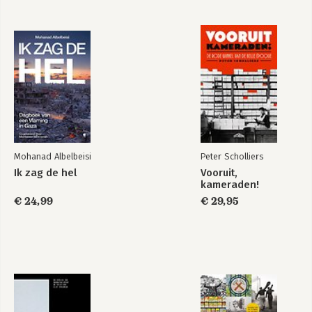
Noten 239
Register van belangrijke personen, plaatsen en
gebeurtenissen 267
Mohanad Albelbeisi
Peter Scholliers
Ik zag de hel
Vooruit,
kameraden!
€ 24,99
€ 29,95