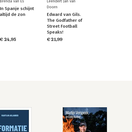
Brenda van Es
Leendert Jan van
Doorn
In Spanje schijnt
altijd de zon
Edward van Gils.
The Godfather of
Street Football
Speaks!
€ 24,95
€ 21,99