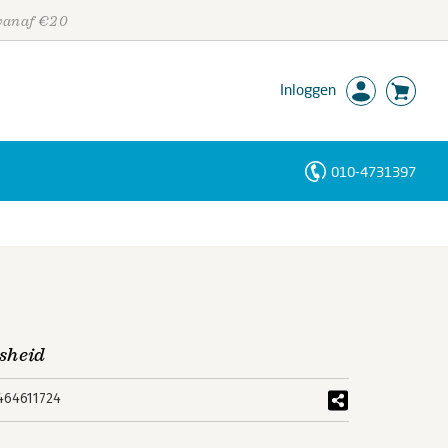
 vanaf €20
Inloggen
010-4731397
Personen
Trefwoorden
sheid
464611724