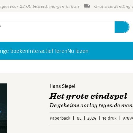
gen voor 23:00 besteld, morgen in huis
Gratis verzending
rige boeken
Interactief leren
Nu lezen
Hans Siepel
Het grote eindspel
De geheime oorlog tegen de men
Paperback
NL
2024
1e druk
9789