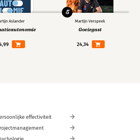
5
rtijn Aslander
Martijn Verspeek
matieautonomie
Goeiegast
4,99
24,34
ersoonlijke effectiviteit
rojectmanagement
sychologie