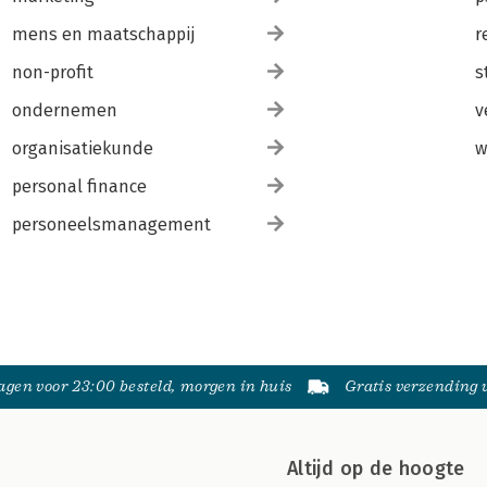
mens en maatschappij
r
non-profit
s
ondernemen
v
organisatiekunde
w
personal finance
personeelsmanagement
gen voor 23:00 besteld, morgen in huis
Gratis verzending
Altijd op de hoogte