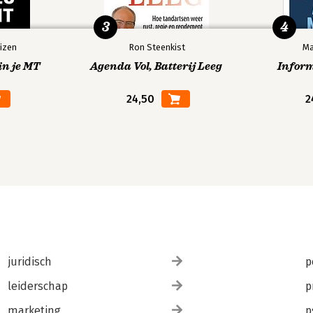
3
4
izen
Ron Steenkist
Ma
in je MT
Agenda Vol, Batterij Leeg
Infor
24,50
2
juridisch
p
leiderschap
p
marketing
p