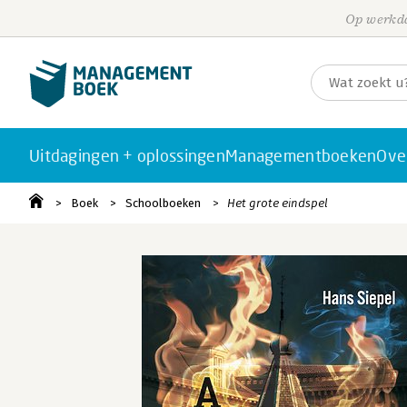
Op werkda
Uitdagingen + oplossingen
Managementboeken
Ove
Boek
Schoolboeken
Het grote eindspel