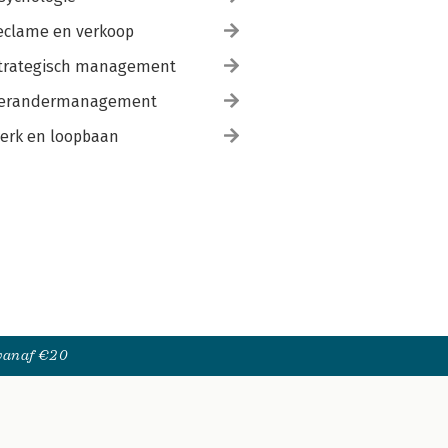
eclame en verkoop
trategisch management
erandermanagement
erk en loopbaan
 vanaf €20