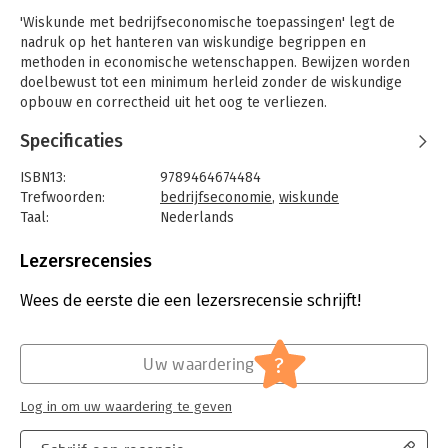
'Wiskunde met bedrijfseconomische toepassingen' legt de
nadruk op het hanteren van wiskundige begrippen en
methoden in economische wetenschappen. Bewijzen worden
doelbewust tot een minimum herleid zonder de wiskundige
opbouw en correctheid uit het oog te verliezen.
Voorbeelden illustreren de begrippen en methoden met een
Specificaties
focus op (bedrijfs-)economische toepassingen. Dit boek
verschaft je voldoende wiskundige achtergrondkennis om een
ISBN13:
9789464674484
weg te vinden in de gespecialiseerde (bedrijfs-)economische
Trefwoorden:
bedrijfseconomie
,
wiskunde
literatuur. Het richt zich voornamelijk tot studenten uit het
Taal:
Nederlands
academisch onderwijs waar wiskunde als een ondersteunende
Bindwijze:
paperback
wetenschap wordt beschouwd, maar is ook geschikt voor
Aantal pagina's:
372
Lezersrecensies
andere richtingen als opfrissing of aanvulling van de
Uitgever:
Acco, Uitgeverij
wiskundekennis.
Druk:
1
Wees de eerste die een lezersrecensie schrijft!
Verschijningsdatum:
24-4-2024
Het boek leent zich tot zelfstudie dankzij de uitgebreide
bespreking van onderwerpen met uitgewerkte voorbeelden. Je
Hoofdrubriek:
Economie
?
Uw waardering
vindt extra illustraties, voorbeelden en opgaven op de
begeleidende website waarop het gebruik van de dynamische
Log in om uw waardering te geven
software GeoGebra en het computeralgebrasysteem Maxima
uitvoerig aan bod komt.