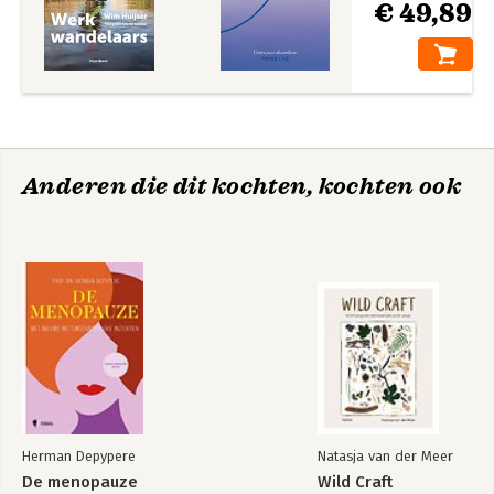
€ 49,89
natuurreportages voor tijdschriften trekt ze met haar
smartphone en Lensbaby geregeld de stad in.
Anderen die dit kochten, kochten ook
Herman Depypere
Natasja van der Meer
De menopauze
Wild Craft