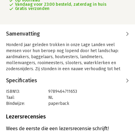
Op voorraad
Vandaag voor 23:00 besteld, zaterdag in huis
Gratis verzonden
Samenvatting
Honderd jaar geleden trokken in onze Lage Landen veel
mensen voor hun beroep nog lopend door het landschap:
aardmakers, baggelaars, houtvesters, landmeters,
mollenvangers, rooimeesters, slooters, waterklerken en
zodensnijders. Zij stonden in een nauwe verhouding tot het
landschap, kenden het als hun broekzak en waren in staat het
Specificaties
op hun eigen manier te lezen als een boek. Mechanisatie,
voortschrijdende technieken en de komst van de auto heeft
ISBN13:
9789464711653
veel lopend werk overbodig gemaakt.
Taal:
NL
Inmiddels zijn de meesten van deze ‘werkwandelaars’
Bindwijze:
paperback
uitgestorven. Wandelen tijdens je werk is bijna een luxe
Aantal pagina's:
192
geworden. De helft van werkend Nederland heeft een zittend
Uitgever:
Uitgeverij Noordboek
Lezersrecensies
beroep. Daarmee is echter ook veel vanzelfsprekende kennis
Druk:
1
over ons landschap verloren gegaan. Tegelijk heeft onze
Verschijningsdatum:
2-4-2024
Wees de eerste die een lezersrecensie schrijft!
moderne tijd ook weer nieuwe werkwandelaars voortgebracht.