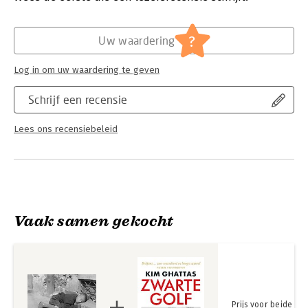
vergassing of ophanging, medische experimenten,
vergeldingsacties, verbranding of uithongering. Die kinderen
Hoofdrubriek:
Geschiedenis
krijgen in dit boek een gezicht en een stem.
?
Uw waardering
Log in om uw waardering te geven
Schrijf een recensie
Lees ons recensiebeleid
Vaak samen gekocht
Prijs voor beide