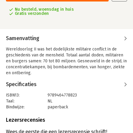
Nu besteld, woensdag in huis
Gratis verzonden
Samenvatting
Wereldoorlog II was het dodelijkste militaire conflict in de
geschiedenis van de mensheid. Totaal aantal doden, militairen
en burgers samen: 70 tot 80 miljoen. Gesneuveld in de strijd, in
concentratiekampen, bij bombardementen, van honger, ziekte
en ontbering.
De meest onschuldige slachtoffers van de naziterreur waren
Specificaties
de kinderen. De grootste groep daarbij waren de anderhalf
miljoen Joodse kinderen die door de nazi's werden vermoord.
ISBN13:
9789464778823
Maar daarnaast sneuvelden ook tienduizenden kinderen met
Taal:
NL
fysieke en mentale beperkingen, kinderen van zigeuners,
Bindwijze:
paperback
kinderen die in bezette gebieden woonden. Deze baby’s,
Aantal pagina's:
216
peuters en adolescenten waren geboren op het verkeerde
Uitgever:
Borgerhoff & Lamberigts
Lezersrecensies
tijdstip en leefden op de verkeerde plaats. Zij werden op
Druk:
1
meedogenloze wijze de dood ingejaagd, bijvoorbeeld door
Verschijningsdatum:
16-12-2024
Wees de eerste die een lezersrecensie schrijft!