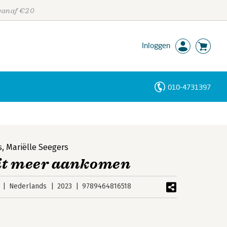
 vanaf €20
Inloggen
010-4731397
Personen
Trefwoorden
s
,
Mariëlle Seegers
oit meer aankomen
Nederlands
2023
9789464816518