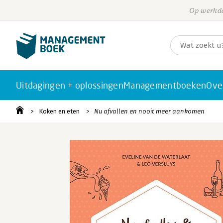
Op werkda
Uitdagingen + oplossingen
Managementboeken
Ove
Koken en eten
Nu afvallen en nooit meer aankomen