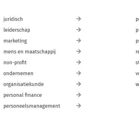
juridisch
p
leiderschap
p
marketing
p
mens en maatschappij
r
non-profit
s
ondernemen
v
organisatiekunde
w
personal finance
personeelsmanagement