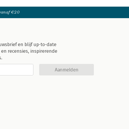
 vanaf €20
uwsbrief en blijf up-to-date
 en recensies, inspirerende
s.
Aanmelden