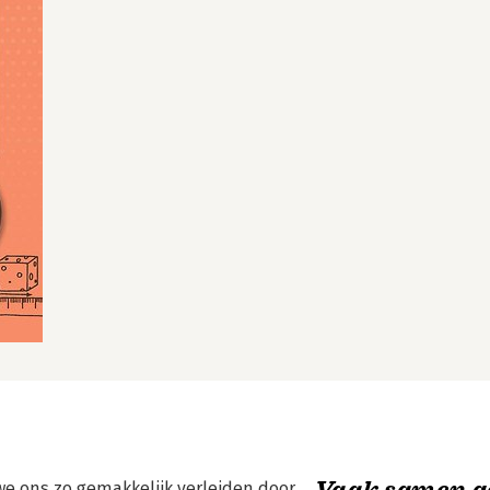
Vaak samen g
we ons zo gemakkelijk verleiden door