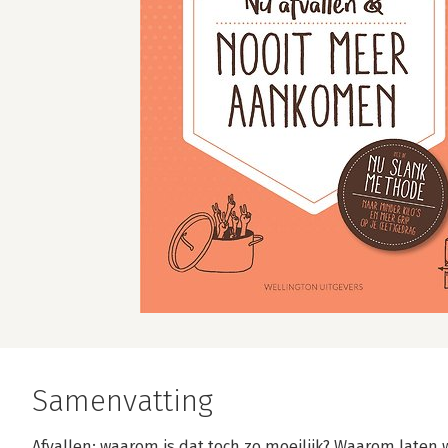
Samenvatting
Afvallen: waarom is dat toch zo moeilijk? Waarom laten 