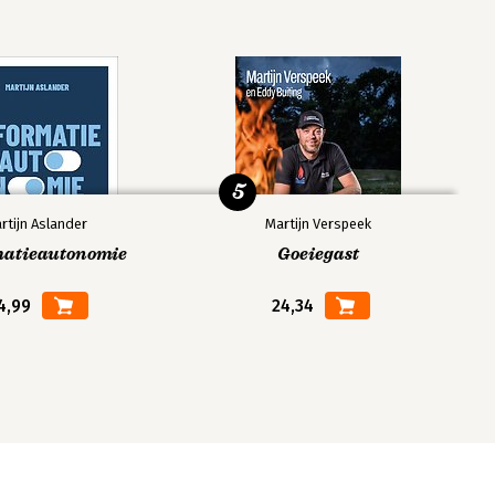
5
rtijn Aslander
Martijn Verspeek
matieautonomie
Goeiegast
4,99
24,34