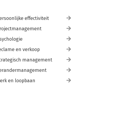
ersoonlijke effectiviteit
rojectmanagement
sychologie
eclame en verkoop
trategisch management
erandermanagement
erk en loopbaan