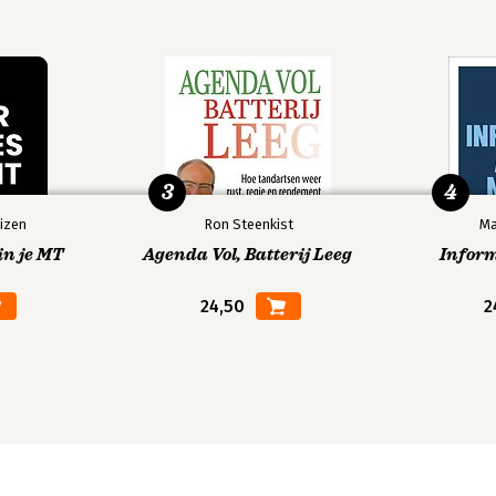
3
4
izen
Ron Steenkist
Ma
in je MT
Agenda Vol, Batterij Leeg
Infor
24,50
2