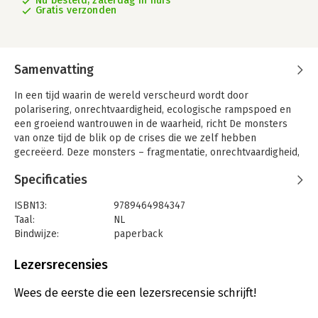
Nu besteld, zaterdag in huis
Gratis verzonden
Samenvatting
In een tijd waarin de wereld verscheurd wordt door
polarisering, onrechtvaardigheid, ecologische rampspoed en
een groeiend wantrouwen in de waarheid, richt De monsters
van onze tijd de blik op de crises die we zelf hebben
gecreëerd. Deze monsters – fragmentatie, onrechtvaardigheid,
ecologische vernietiging, ‘post-truth‘ en atomisering – zijn het
Specificaties
resultaat van eeuwen van ‘vooruitgang‘, maar ze bedreigen nu
onze samenlevingen.
ISBN13:
9789464984347
Khalid Benhaddou biedt een scherpe analyse van de
Taal:
NL
uitdagingen waarmee we vandaag worden geconfronteerd.
Bindwijze:
paperback
Vanuit zijn ervaring als theoloog, bruggenbouwer en
Aantal pagina's:
272
opiniemaker combineert hij filosofische inzichten met actuele
Uitgever:
Ertsberg
Lezersrecensies
voorbeelden. Dit is een oproep om de status quo te
Druk:
1
doorbreken, onze verbondenheid te herstellen en een nieuwe
Verschijningsdatum:
25-2-2025
Wees de eerste die een lezersrecensie schrijft!
weg in te slaan, gebaseerd op rechtvaardigheid, gemeenschap
en een hernieuwde relatie met de aarde.