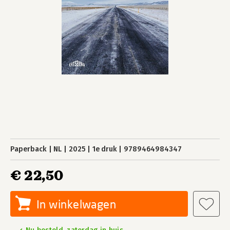
Paperback
NL
2025
1e druk
9789464984347
€ 22,50
In winkelwagen