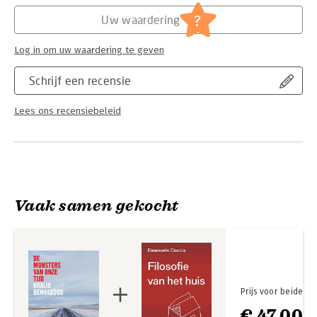
Hoofdrubriek:
Filosofie
,
Mens en maatschappij
De monsters van onze tijd is niet alleen een kritische reflectie,
?
maar ook een inspiratiebron voor iedereen die wil bijdragen
Uw waardering
aan een betere toekomst.
Log in om uw waardering te geven
Schrijf een recensie
Lees ons recensiebeleid
Vaak samen gekocht
Prijs voor beide
€ 47,00