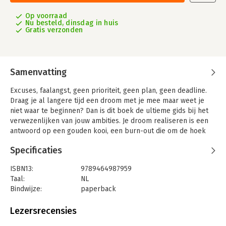
Op voorraad
Nu besteld, dinsdag in huis
Gratis verzonden
Samenvatting
Excuses, faalangst, geen prioriteit, geen plan, geen deadline.
Draag je al langere tijd een droom met je mee maar weet je
niet waar te beginnen? Dan is dit boek de ultieme gids bij het
verwezenlijken van jouw ambities. Je droom realiseren is een
antwoord op een gouden kooi, een burn-out die om de hoek
loert of een structureel energietekort. Ontdek welke
Specificaties
obstakels je al langer tegenhouden en krijg concrete
oplossingen om ze te overwinnen. Via een helder en praktisch
ISBN13:
9789464987959
stappenplan biedt dit boek de structuur die je nodig hebt om
Taal:
NL
jouw wildste dromen waar te maken.
Bindwijze:
paperback
Van het helder definiëren van je droom tot de authentieke
Aantal pagina's:
192
beleving: Waar wacht je nog op? inspireert en begeleidt je
Uitgever:
Borgerhoff & Lamberigts
Lezersrecensies
stap voor stap naar succes. Zowel verrijkend als eenvoudig.
Druk:
1