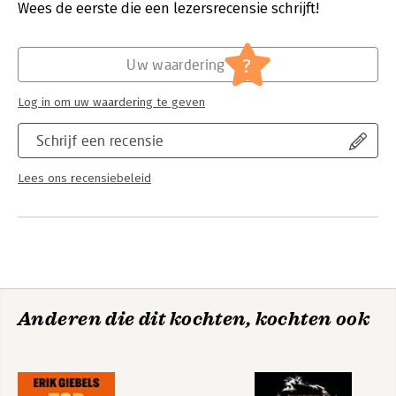
Verschijningsdatum:
1-10-2024
Wees de eerste die een lezersrecensie schrijft!
Durf je jouw aspiraties recht in de ogen te kijken? Ben je klaar
om die eerste stap richting je gedroomde toekomst te zetten?
Hoofdrubriek:
Algemeen management
Zo ja, waar wacht je nog op?
?
Uw waardering
Log in om uw waardering te geven
Schrijf een recensie
Lees ons recensiebeleid
Anderen die dit kochten, kochten ook