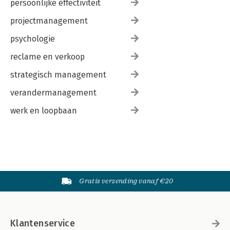
persoonlijke effectiviteit
projectmanagement
psychologie
reclame en verkoop
strategisch management
verandermanagement
werk en loopbaan
Gratis verzending vanaf €20
Klantenservice