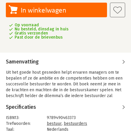
In winkelwagen
Op voorraad
Nu besteld, dinsdag in huis
Gratis verzonden
Past door de brievenbus
Samenvatting
Uit het goede hout gesneden helpt ervaren managers om te
bepalen of ze de ambitie en de competenties hebben om een
succesvolle bestuurder te worden. Dit boek neemt je mee in
de krachten en machten die in de bestuurskamer spelen. Het
beschrĳft helder de dilemma’s die iedere bestuurder zal
moeten hanteren, en de bestuurlĳke competenties die
Specificaties
daarvoor nodig zĳn. ‘Besturen’ is een spectaculair vak, dat bol
staat van schĳnwerpers, spanningen, succes en survival.
ISBN13:
9789490463373
Welke uitdagingen kom je tegen in de bestuurskamer? En hoe
Trefwoorden:
bestuur
,
bestuurders
zorg je dat je daar tegen bent opgewassen? ‘Uit het goede
Taal:
Nederlands