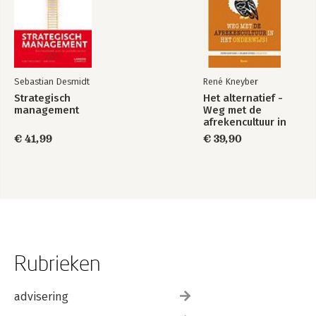
Sebastian Desmidt
René Kneyber
Strategisch
Het alternatief -
management
Weg met de
afrekencultuur in
het onderwijs!
€ 41,99
€ 39,90
Rubrieken
advisering