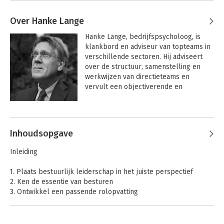
Over Hanke Lange
Hanke Lange, bedrijfspsycholoog, is 
klankbord en adviseur van topteams in 
verschillende sectoren. Hij adviseert 
over de structuur, samenstelling en 
werkwijzen van directieteams en 
vervult een objectiverende en 
bemiddelende rol bij conflictsituaties. 
Lange was geruime tijd directeur van 
een organisatieadviesgroep en is sinds 
1998 als zelfstandig bestuursadviseur 
Inhoudsopgave
gevestigd te Bilthoven.
Inleiding
1. Plaats bestuurlijk leiderschap in het juiste perspectief
2. Ken de essentie van besturen
3. Ontwikkel een passende rolopvatting
4. Verbreed je bestuurlijk repertoire
5. Creëer een productief topteam
6. Bouw een geweldig tweede echelon