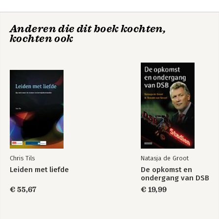
7. Optimaliseer je werkrelatie met de RvC of RvT
8. Concludeer wat de organisatie nodig heeft, en neem de regie
Anderen die dit boek kochten,
9. Bewaak je bestuurlijke geloofwaardigheid
kochten ook
10. Neem signalen van afbrokkelend vertrouwen serieus
11. Kom goed voorbereid aan boord
Referenties
Bijlage bij hoofdstuk 4
Chris Tils
Natasja de Groot
Leiden met liefde
De opkomst en
ondergang van DSB
€ 55,67
€ 19,99