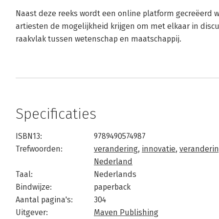
Naast deze reeks wordt een online platform gecreëerd 
artiesten de mogelijkheid krijgen om met elkaar in disc
raakvlak tussen wetenschap en maatschappij.
Specificaties
ISBN13:
9789490574987
Trefwoorden:
verandering
,
innovatie
,
veranderin
Nederland
Taal:
Nederlands
Bindwijze:
paperback
Aantal pagina's:
304
Uitgever:
Maven Publishing