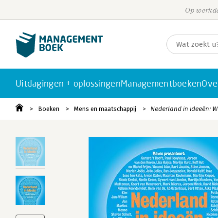
Op werkda
Uitdagingen + oplossingen
Managementboeken
Ove
Boeken
Mens en maatschappij
Nederland in ideeën: We