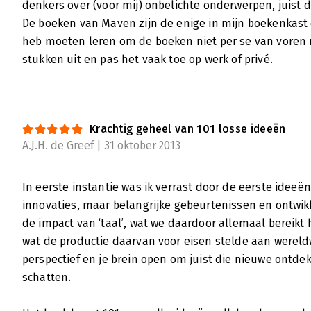
denkers over (voor mij) onbelichte onderwerpen, juist d
De boeken van Maven zijn de enige in mijn boekenkast d
heb moeten leren om de boeken niet per se van voren na
stukken uit en pas het vaak toe op werk of privé.
Krachtig geheel van 101 losse ideeën
A.J.H. de Greef | 31 oktober 2013
In eerste instantie was ik verrast door de eerste ideeë
innovaties, maar belangrijke gebeurtenissen en ontwikk
de impact van ‘taal’, wat we daardoor allemaal bereik
wat de productie daarvan voor eisen stelde aan wereldw
perspectief en je brein open om juist die nieuwe ontd
schatten.