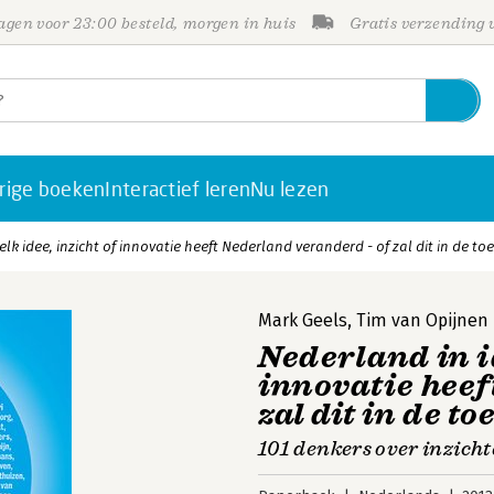
gen voor 23:00 besteld, morgen in huis
Gratis verzending
rige boeken
Interactief leren
Nu lezen
lk idee, inzicht of innovatie heeft Nederland veranderd - of zal dit in de 
Mark Geels
,
Tim van Opijnen
Nederland in i
innovatie heef
zal dit in de 
101 denkers over inzich