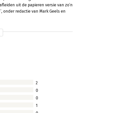
afleiden uit de papieren versie van zo’n
’, onder redactie van Mark Geels en
2
0
0
1