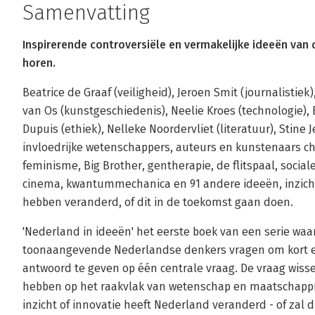
Samenvatting
Inspirerende controversiële en vermakelijke ideeën van d
horen.
Beatrice de Graaf (veiligheid), Jeroen Smit (journalistiek
van Os (kunstgeschiedenis), Neelie Kroes (technologie), 
Dupuis (ethiek), Nelleke Noordervliet (literatuur), Stine 
invloedrijke wetenschappers, auteurs en kunstenaars chri
feminisme, Big Brother, gentherapie, de flitspaal, social
cinema, kwantummechanica en 91 andere ideeën, inzich
hebben veranderd, of dit in de toekomst gaan doen.
'Nederland in ideeën' het eerste boek van een serie waar
toonaangevende Nederlandse denkers vragen om kort e
antwoord te geven op één centrale vraag. De vraag wisselt
hebben op het raakvlak van wetenschap en maatschappij. 
inzicht of innovatie heeft Nederland veranderd - of zal 