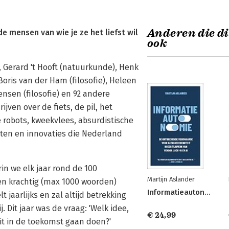
Anderen die di
e mensen van wie je ze het liefst wil
ook
), Gerard 't Hooft (natuurkunde), Henk
Boris van der Ham (filosofie), Heleen
Jensen (filosofie) en 92 andere
jven over de fiets, de pil, het
e robots, kweekvlees, absurdistische
ten en innovaties die Nederland
in we elk jaar rond de 100
Martijn Aslander
n krachtig (max 1000 woorden)
Informatieautonomie
 jaarlijks en zal altijd betrekking
Dit jaar was de vraag: 'Welk idee,
€ 24,99
dit in de toekomst gaan doen?'