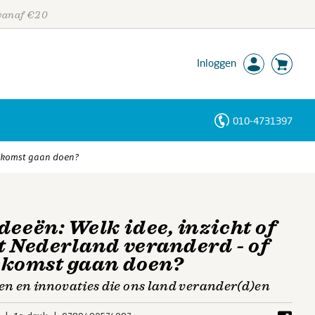
 vanaf €20
Inloggen
010-4731397
Personen
toekomst gaan doen?
Trefwoorden
deeën: Welk idee, inzicht of
t Nederland veranderd - of
toekomst gaan doen?
ten en innovaties die ons land verander(d)en