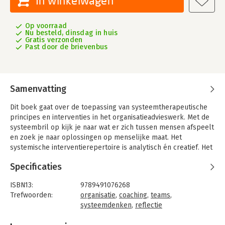
In winkelwagen
Op voorraad
Nu besteld, dinsdag in huis
Gratis verzonden
Past door de brievenbus
Samenvatting
Dit boek gaat over de toepassing van systeemtherapeutische
principes en interventies in het organisatieadvieswerk. Met de
systeembril op kijk je naar wat er zich tussen mensen afspeelt
en zoek je naar oplossingen op menselijke maat. Het
systemische interventierepertoire is analytisch én creatief. Het
helpt om breed te kunnen kijken naar wat er in de onderlinge
Specificaties
samenwerking misgaat, om vervolgens fijnmazig te kunnen
interveniëren. Systemische interventies ontregelen
ISBN13:
9789491076268
belemmerende patronen en creëren ruimte voor nieuwe
Trefwoorden:
organisatie
,
coaching
,
teams
,
initiatieven gericht op herstel van de samenwerking. De inhoud
systeemdenken
,
reflectie
van het werk komt weer voorop te staan in plaats van de
Taal:
Nederlands
spanningen in de onderlinge verhoudingen. Er komt weer