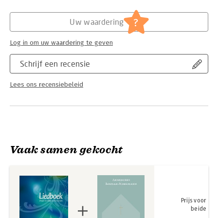
Hoofdrubriek:
Religie
Herdrukdatum:
27-8-2026
?
Uw waardering
Log in om uw waardering te geven
Schrijf een recensie
Lees ons recensiebeleid
Vaak samen gekocht
Prijs voor
beide