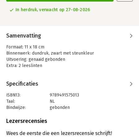
In herdruk, verwacht op 27-08-2026
Samenvatting
Formaat: 11 x 18 cm
Binnenwerk: dundruk, zwart met steunkleur
Uitvoering: genaaid gebonden
Extra: 2 leeslinten
Specificaties
ISBN13:
9789491575013
Taal:
NL
Bindwijze:
gebonden
Aantal pagina's:
2
Uitgever:
BV Liedboek
Lezersrecensies
Druk:
1
Verschijningsdatum:
6-2-2018
Wees de eerste die een lezersrecensie schrijft!