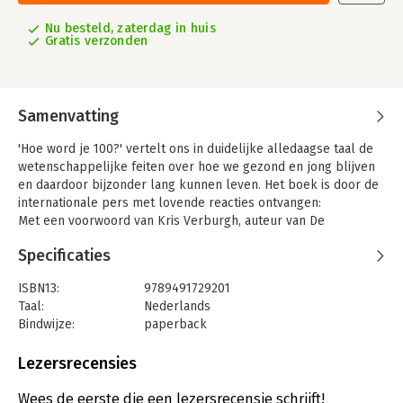
Nu besteld, zaterdag in huis
Gratis verzonden
Samenvatting
'Hoe word je 100?' vertelt ons in duidelijke alledaagse taal de
wetenschappelijke feiten over hoe we gezond en jong blijven
en daardoor bijzonder lang kunnen leven. Het boek is door de
internationale pers met lovende reacties ontvangen:
Met een voorwoord van Kris Verburgh, auteur van De
Voedselzandloper
Specificaties
"Een fascinerend basiswerk over de medische feiten van het
ouder worden.... De auteur schrijft in een duidelijke taal die
ISBN13:
9789491729201
iedereen zal begrijpen.... Het resultaat is een uiterst boeiende
Taal:
Nederlands
expositie over gezondheid met een schat aan bruikbare
Bindwijze:
paperback
adviezen". Kirkus reviews
Aantal pagina's:
336
"De auteur schittert op het gebied van medisch onderzoek...
Uitgever:
Schuyt & Co Lucht
Lezersrecensies
Het boek voorziet ons van brede en diepe inzichten... 'Hoe
Druk:
1
word je 100?' is voor hen die willen investeren in hun
Verschijningsdatum:
28-2-2015
Wees de eerste die een lezersrecensie schrijft!
gezondheid om daardoor langer te leven". Foreword