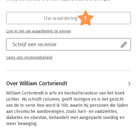
Reviews/Clarion Review
Hoofdrubriek:
Gezondheid
William Cortvriendt (1956) is arts met een uitgebreide ervaring
?
in onderzoek. Hij heeft onder meer functies vervuld als
Uw waardering
medisch directeur en vice president bij drie verschillende
medische bedrijven en heeft gewerkt als consultant bij
Log in om uw waardering te geven
McKinsey & Company. Zijn boek 'Hoe word je 100?' is eerder
uitgebracht in de VS met de titel 'Living a Century or More' en is
Schrijf een recensie
aldaar een bestseller.
Lees ons recensiebeleid
Over William Cortvriendt
William Cortvriendt is arts en bestsellerauteur van het boek 
Lichter. Hij schrijft columns, geeft lezingen en is het gezicht 
van de tv-serie Hoe word ik 100, waarin hij personen die lijden 
aan chronische aandoeningen, zoals hart- en vaatziektes, 
diabetes en obesitas, behandelt met aangepaste voeding en 
meer beweging.