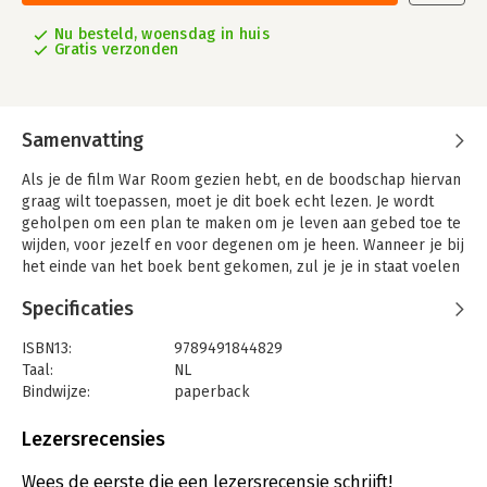
Nu besteld, woensdag in huis
Gratis verzonden
Samenvatting
Als je de film War Room gezien hebt, en de boodschap hiervan
graag wilt toepassen, moet je dit boek echt lezen. Je wordt
geholpen om een plan te maken om je leven aan gebed toe te
wijden, voor jezelf en voor degenen om je heen. Wanneer je bij
het einde van het boek bent gekomen, zul je je in staat voelen
om de moeilijke dingen in het leven op je knieën te tegemoet
Specificaties
te gaan.
De vijand is eropuit is om je leven te ontwrichten en je geloof
ISBN13:
9789491844829
in God te ondermijnen. Gebed is een krachtig wapen om zijn
Taal:
NL
aanvallen te kunnen pareren. Dit boek geeft je een strijdplan
Bindwijze:
paperback
voor serieus, specifiek en strategisch gebed. Priscilla, die zelf
Aantal pagina's:
224
een hoofdrol speelde in de film War Room, behandelt de 10
Uitgever:
Sestra
Lezersrecensies
meest voorkomende strategieën van de duivel, onder meer je
Druk:
1
identiteit, je familie, je verleden en je relaties. Ze laat zien hoe
Verschijningsdatum:
27-6-2018
Wees de eerste die een lezersrecensie schrijft!