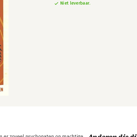
Niet leverbaar.
om er zoveel psychopaten op machtige