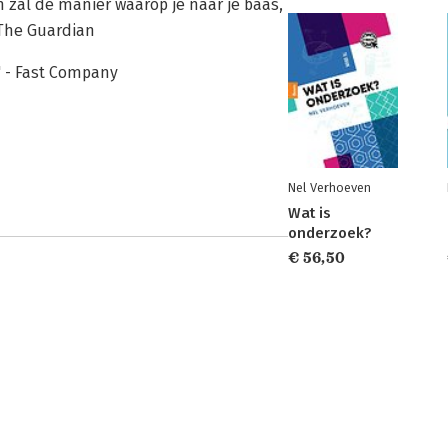
n zal de manier waarop je naar je baas,
 The Guardian
" - Fast Company
Nel Verhoeven
Wat is
onderzoek?
€ 56,50