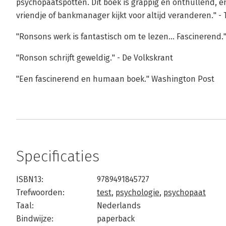
psychopaatspotten. Dit boek is grappig en onthullend, e
vriendje of bankmanager kijkt voor altijd veranderen." -
"Ronsons werk is fantastisch om te lezen... Fascinerend.
"Ronson schrijft geweldig." - De Volkskrant
"Een fascinerend en humaan boek." Washington Post
Specificaties
ISBN13:
9789491845727
Trefwoorden:
test
,
psychologie
,
psychopaat
Taal:
Nederlands
Bindwijze:
paperback