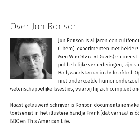
Over Jon Ronson
Jon Ronson is al jaren een cultfeno
(Them), experimenten met helderzi
Men Who Stare at Goats) en meest 
publiekelijke vernederingen, zijn s
Hollywoodsterren in de hoofdrol. O
met onderkoelde humor onderzoekt hi
wetenschappelijke kwesties, waarbij hij zich compleet o
Naast gelauwerd schrijver is Ronson documentairemaker,
toetsenist in het illustere bandje Frank (dat verhaal is ó
BBC en This American Life.