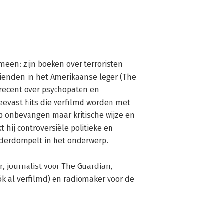
meen: zijn boeken over terroristen 
enden in het Amerikaanse leger (The 
recent over psychopaten en 
teevast hits die verfilmd worden met 
p onbevangen maar kritische wijze en 
j controversiële politieke en 
nderdompelt in het onderwerp.

 journalist voor The Guardian, 
ók al verfilmd) en radiomaker voor de 