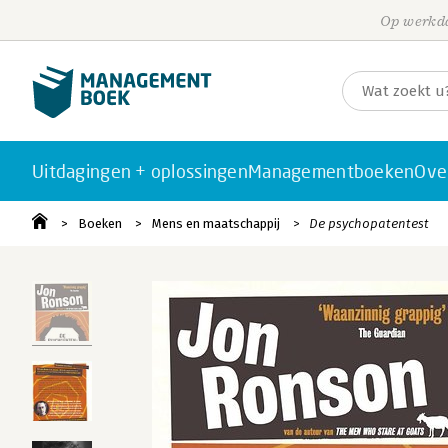
Op werkda
Uitdagingen + oplossingen
Managementboeken
Ove
Boeken
Mens en maatschappij
De psychopatentest