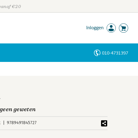
 vanaf €20
Inloggen
010-4731397
Personen
Trefwoorden
t
 geen geweten
k
9789491845727