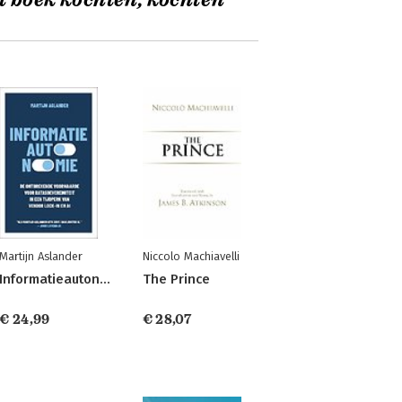
t boek kochten, kochten
Martijn Aslander
Niccolo Machiavelli
Informatieautonomie
The Prince
€ 24,99
€ 28,07