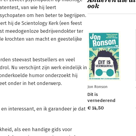
Anderen die di
ook
tentest, van wie hij leert
sychopaten om hen beter te begrijpen.
ert hij de Scientology Kerk (een feest
est meedogenloze bedrijvendokter ter
de krochten van macht en geestelijke
rden steevast bestsellers en veel
l. Nu verschijnt zijn werk eindelijk in
 onderkoelde humor onderzoekt hij
eet onder in het onderwerp.
Jon Ronson
Dit is
vernederend
€ 14,50
d en interessant, en ik garandeer je dat
heid, als een handige gids voor