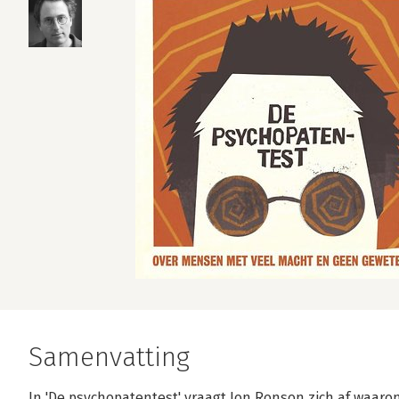
Samenvatting
In 'De psychopatentest' vraagt Jon Ronson zich af waar