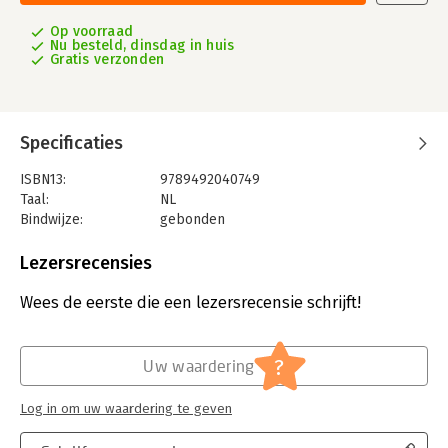
Op voorraad
Nu besteld, dinsdag in huis
Gratis verzonden
Specificaties
ISBN13:
9789492040749
Taal:
NL
Bindwijze:
gebonden
Aantal pagina's:
92
Uitgever:
Lycka till Förlag
Lezersrecensies
Druk:
1
Verschijningsdatum:
5-8-2024
Wees de eerste die een lezersrecensie schrijft!
Hoofdrubriek:
Sport, hobby, lifestyle
?
Uw waardering
Log in om uw waardering te geven