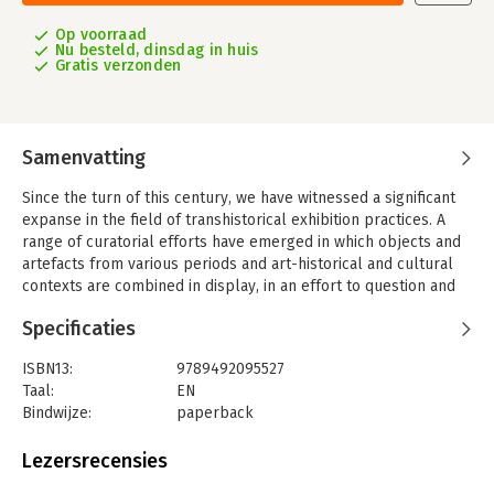
Op voorraad
Nu besteld, dinsdag in huis
Gratis verzonden
Samenvatting
Since the turn of this century, we have witnessed a significant
expanse in the field of transhistorical exhibition practices. A
range of curatorial efforts have emerged in which objects and
artefacts from various periods and art-historical and cultural
contexts are combined in display, in an effort to question and
expand traditional museological notions such as chronology,
Specificaties
context, and category. Such experiments in transcending art-
historical boundaries can potentially result in both fresh
ISBN13:
9789492095527
insights into the workings of entrenched historical
Taal:
EN
presumptions and provide a space to reassess interpretations
Bindwijze:
paperback
of individual objects in relation to their contexts and narratives.
Aantal pagina's:
240
Despite this surge of interest in art-historical writing and
Uitgever:
Valiz
Lezersrecensies
curatorial practices, and overview and theoretical mapping of
Druk:
1
transhistoricity has so far been missing. This anthology aims to