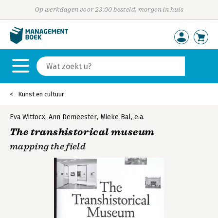
Op werkdagen voor 23:00 besteld, morgen in huis
Kunst en cultuur
Eva Wittocx
,
Ann Demeester
,
Mieke Bal
,
e.a.
The transhistorical museum
mapping the field