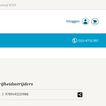
 vanaf €20
Inloggen
010-4731397
Personen
Trefwoorden
ijheidsstrijders
k
9789492221988