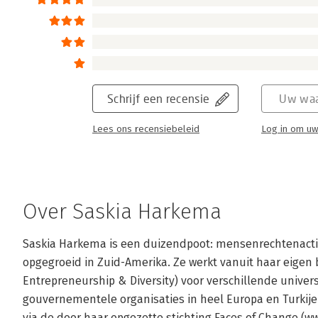
Schrijf een recensie
Uw waa
Lees ons recensiebeleid
Log in om uw
Over Saskia Harkema
Saskia Harkema is een duizendpoot: mensenrechtenactivis
opgegroeid in Zuid-Amerika. Ze werkt vanuit haar eigen b
Entrepreneurship & Diversity) voor verschillende univer
gouvernementele organisaties in heel Europa en Turkije
via de door haar opgezette stichting Faces of Change (w