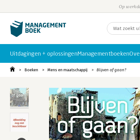
Op werkda
Uitdagingen + oplossingen
Managementboeken
Ove
Boeken
Mens en maatschappij
Blijven of gaan?