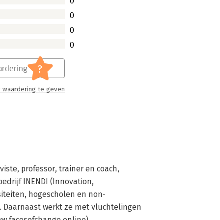
0
0
0
0
?
rdering
 waardering te geven
te, professor, trainer en coach, 
edrijf INENDI (Innovation, 
siteiten, hogescholen en non-
. Daarnaast werkt ze met vluchtelingen 
ww.facesofchange.online).