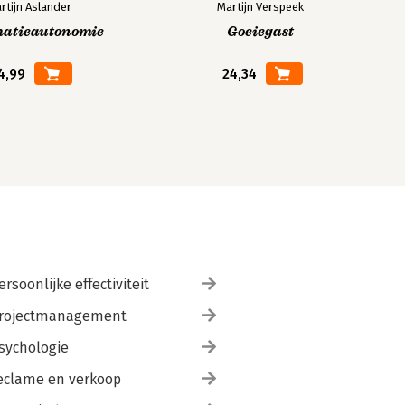
rtijn Aslander
Martijn Verspeek
matieautonomie
Goeiegast
4,99
24,34
ersoonlijke effectiviteit
rojectmanagement
sychologie
eclame en verkoop