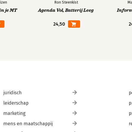
izen
Ron Steenkist
Ma
in je MT
Agenda Vol, Batterij Leeg
Infor
24,50
2
juridisch
p
leiderschap
p
marketing
p
mens en maatschappij
r