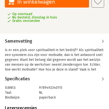
In winkelwagen
Op voorraad
Nu besteld, dinsdag in huis
Gratis verzonden
Samenvatting
Is er een plek voor spiritualiteit in het bedrijf? Als spiritualiteit
een synoniem zou zijn voor motivatie, dan is het antwoord snel
gegeven. Want het belang dat gegeven wordt aan het welzijn
van mensen op de werkvloer neemt zienderogen toe. Echter,
hoe werkt motivatie? Hoe hou je deze in stand? Vaak is het
effect van maatregelen beperkt in de tijd of blijken ze
Specificaties
helemaal niet doeltreffend te zijn. Hoe komt dat? Het antwoord
voor een juiste aanpak zit in de Ziel. Als mensen mogen zijn
ISBN13:
9789492340115
wie ze werkelijk zijn, kunnen en mogen functioneren in lijn met
Taal:
NL
de eigenschappen van hun Ziel, dan is motivatie een
Bindwijze:
paperback
automatisch gevolg. Daarmee zijn de knoppen gekend om
Aantal pagina's:
256
motivatie te activeren en onderhouden. De DNA-Code van de
Uitgever:
The Sir Anthony Foundation
Lezersrecensies
Ziel is daarbij de handleiding. Door mensen te laten handelen