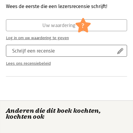
Verschijningsdatum:
7-4-2020
Wees de eerste die een lezersrecensie schrijft!
Hoofdrubriek:
Mens en maatschappij
Serie:
Beroepseer
?
Uw waardering
Log in om uw waardering te geven
Schrijf een recensie
Lees ons recensiebeleid
Anderen die dit boek kochten,
kochten ook