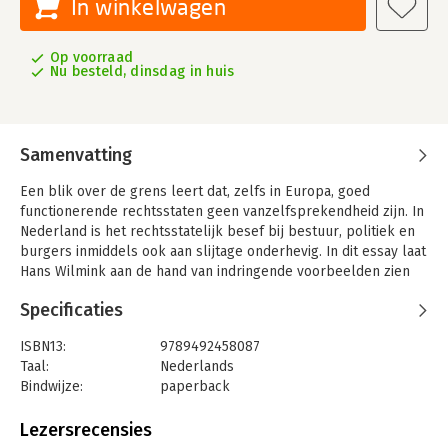
In winkelwagen
Op voorraad
Nu besteld, dinsdag in huis
Samenvatting
Een blik over de grens leert dat, zelfs in Europa, goed
functionerende rechtsstaten geen vanzelfsprekendheid zijn. In
Nederland is het rechtsstatelijk besef bij bestuur, politiek en
burgers inmiddels ook aan slijtage onderhevig. In dit essay laat
Hans Wilmink aan de hand van indringende voorbeelden zien
hoe kostbaar rechtsstatelijk besef is en wat we kunnen doen
Specificaties
om het te onderhouden én verder te ontwikkelen. Zo wijst hij
ons de weg uit de negatieve spiraal: voorbij boos en achteloos.
ISBN13:
9789492458087
Taal:
Nederlands
Bindwijze:
paperback
Aantal pagina's:
120
Uitgever:
De Vrije Uitgevers
Lezersrecensies
Druk:
1