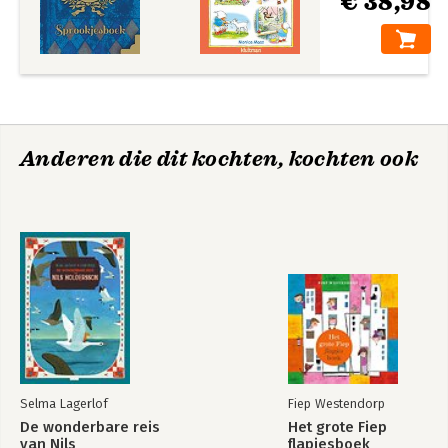
€ 38,98
Anderen die dit kochten, kochten ook
Selma Lagerlof
Fiep Westendorp
De wonderbare reis
Het grote Fiep
van Nils
flapjesboek