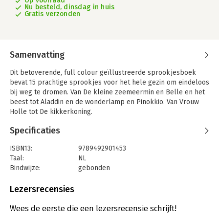
Op voorraad
Nu besteld, dinsdag in huis
Gratis verzonden
Samenvatting
Dit betoverende, full colour geïllustreerde sprookjesboek
bevat 15 prachtige sprookjes voor het hele gezin om eindeloos
bij weg te dromen. Van De kleine zeemeermin en Belle en het
beest tot Aladdin en de wonderlamp en Pinokkio. Van Vrouw
Holle tot De kikkerkoning.
Luxe uitgave met padded omslag, kartonnen pagina’s, spiegel
Specificaties
en goudfolie.
ISBN13:
9789492901453
Taal:
NL
Bindwijze:
gebonden
Aantal pagina's:
76
Uitgever:
Witte Leeuw
Lezersrecensies
Druk:
1
Verschijningsdatum:
18-11-2020
Wees de eerste die een lezersrecensie schrijft!