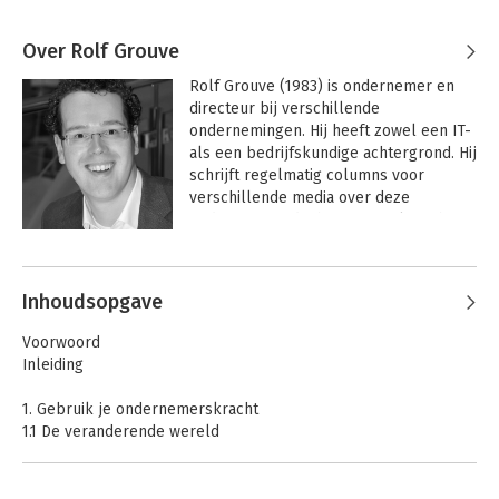
Over Rolf Grouve
Rolf Grouve (1983) is ondernemer en 
directeur bij verschillende 
ondernemingen. Hij heeft zowel een IT- 
als een bedrijfskundige achtergrond. Hij 
schrijft regelmatig columns voor 
verschillende media over deze 
onderwerpen die hij verzamelt op het 
platform a-business.nl. Rolf heeft 
meerdere boeken geschreven over 
toekomstbestendig ondernemerschap, 
Inhoudsopgave
innovatie en subsidies.
Voorwoord
Inleiding
1. Gebruik je ondernemerskracht
1.1 De veranderende wereld
1.2 Het biedt kansen
1.3 De relatie tussen innovatie en subsidie
Samenvatting