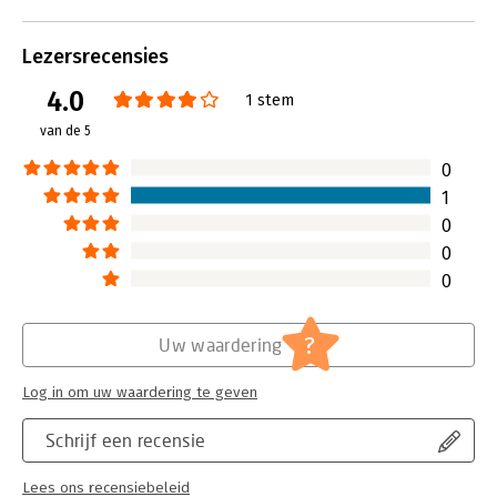
buitengewoon innovatief zijn en
projecten initiëren die een verschil
kunnen maken. Maar er zijn meer
Lezersrecensies
instanties die subsidiemogelijkheden
bieden.
4.0
1 stem
Lees verder
van de 5
0
1
0
0
0
?
Uw waardering
Log in om uw waardering te geven
Schrijf een recensie
Lees ons recensiebeleid