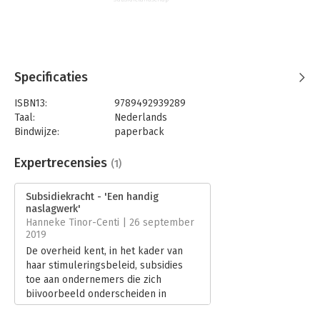
laten liggen.
Specificaties
ISBN13:
9789492939289
Taal:
Nederlands
Bindwijze:
paperback
Aantal pagina's:
120
Uitgever:
Futuro Uitgevers
Expertrecensies
(1)
Druk:
1
Verschijningsdatum:
30-8-2019
Subsidiekracht - 'Een handig
naslagwerk'
Hoofdrubriek:
Financieel management
Hanneke Tinor-Centi | 26 september
2019
De overheid kent, in het kader van
haar stimuleringsbeleid, subsidies
toe aan ondernemers die zich
bijvoorbeeld onderscheiden in
duurzaamheid of op andere wijze