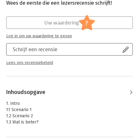
Verschijningsdatum:
22-2-2022
Wees de eerste die een lezersrecensie schrijft!
onderwerpen beschrijven die gelden voor mediation in het
algemeen.
Hoofdrubriek:
Juridisch
Jongbloed:
Mediation / ADR
?
Uw waardering
Serie:
Ars Aequi Cahiers
Log in om uw waardering te geven
Schrijf een recensie
Lees ons recensiebeleid
Inhoudsopgave
1. Intro
1.1 Scenario 1
1.2 Scenario 2
1.3 Wat is beter?
2. Wat is mediation?