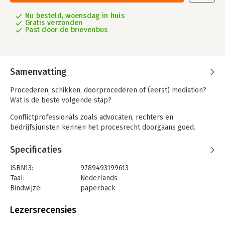
Nu besteld, woensdag in huis
Gratis verzonden
Past door de brievenbus
Samenvatting
Procederen, schikken, doorprocederen of (eerst) mediation?
Wat is de beste volgende stap?
Conflictprofessionals zoals advocaten, rechters en
bedrijfsjuristen kennen het procesrecht doorgaans goed.
Mediation is soms wat minder bekend, terwijl voor zorgvuldige
advisering/besluitvorming enige kennis over het wat-hoe-en-
Specificaties
wanneer van mediation van belang is. Dit cahier beoogt daarin
in kort bestek inzicht te verschaffen. Het is bedoeld voor
ISBN13:
9789493199613
rechtspractici en andere conflict-professionals èn voor
Taal:
Nederlands
juridische masterstudenten.
Bindwijze:
paperback
Aantal pagina's:
108
De auteurs concentreren zich op zakelijke mediation, ruwweg
Uitgever:
Ars Aequi Juridische Uitgeverij
Lezersrecensies
mediation bij conflicten tussen en binnen ondernemingen en
Druk:
1
andere organisaties. Dat neemt niet weg dat zij ook veel