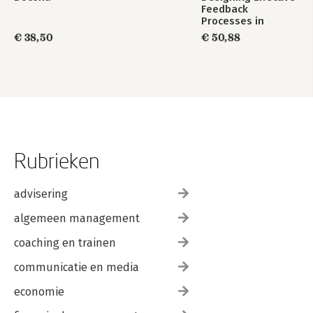
Feedback
Processes in
Higher Education
€ 38,50
€ 50,88
Rubrieken
advisering
algemeen management
coaching en trainen
communicatie en media
economie