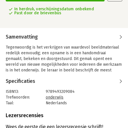
In herdruk, verschijningsdatum onbekend
Past door de brievenbus
Samenvatting
Tegenwoordig is het verkrijgen van waardevol beeldmateriaal
redelijk eenvoudig; een opname is in een handomdraai
gemaakt, bekeken en doorgestuurd. Dit gemak opent een
wereld van nieuwe mogelijkheden voor iedereen die werkzaam
is in het onderwijs. De leraar in beeld beschrijft de meest
effectieve methoden om beeldcoaching toe te passen in de
Specificaties
dagelijkse onderwijspraktijk.
Goed onderwijs is een samenspel van veel verschillende
ISBN13:
9789493209084
factoren en handelingen die voor een groot deel onbewust
Trefwoorden:
onderwijs
zijn. Door gerichte beeldopnames te maken en deze op de
Taal:
Nederlands
juiste manier te bestuderen, krijg je inzicht in het samenspel
Bindwijze:
paperback
tussen leraar en groep. Je ervaart bijvoorbeeld welk effect
Aantal pagina's:
140
Lezersrecensies
lichaamshouding, mimiek en gedrag van de leraar kunnen
Uitgever:
Uitgeverij Pica
hebben, én hoe je dit gedrag kunt bijsturen.
Druk:
3
Wees de eerste die een lezersrecensie schrijft!