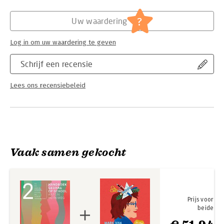
Angst- en stemmingsstoornissen
Faalangst
?
Uw waardering
NLD
Tourette
(Hoog)begaafdheid
Log in om uw waardering te geven
Schrijf een recensie
Lees ons recensiebeleid
Vaak samen gekocht
Prijs voor
beide