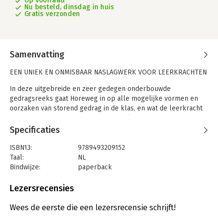
Op voorraad
Nu besteld, dinsdag in huis
Gratis verzonden
Samenvatting
EEN UNIEK EN ONMISBAAR NASLAGWERK VOOR LEERKRACHTEN
In deze uitgebreide en zeer gedegen onderbouwde
gedragsreeks gaat Horeweg in op alle mogelijke vormen en
oorzaken van storend gedrag in de klas, en wat de leerkracht
eraan kan doen om dit gedrag te voorkomen of te verhelpen.
Specificaties
Verandering moet in de meeste gevallen niet komen vanuit het
kind, maar vanuit de leerkracht: die leert de onderwijs- en
ISBN13:
9789493209152
opvoedingsbehoeften van het kind herkennen en onderkennen
Taal:
NL
en met die wetenschap aan de slag te gaan. De vele
Bindwijze:
paperback
handreikingen in de boeken kunnen daarbij helpen.
Aantal pagina's:
260
Uitgever:
Uitgeverij Pica
Lezersrecensies
Deel 2 bevat de volgende onderwerpen:
Druk:
1
ASS
Verschijningsdatum:
9-7-2021
Wees de eerste die een lezersrecensie schrijft!
DCD