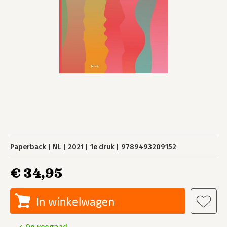
Paperback
NL
2021
1e druk
9789493209152
€ 34,95
In winkelwagen