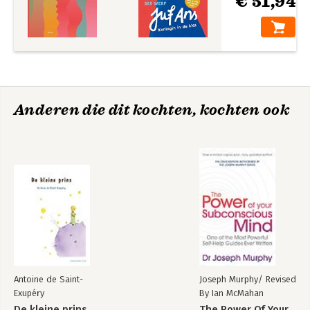
€ 51,94
Anderen die dit kochten, kochten ook
Antoine de Saint-
Joseph Murphy/ Revised
Exupéry
By Ian McMahan
De kleine prins
The Power Of Your