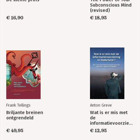
Subconscious Mind
(revised)
€ 16,90
€ 18,95
Frank Tellings
Anton Greve
Briljante breinen
Wat is er mis met
ontgrendeld
de
informatievoorziening
in Nederland ?
€ 49,95
€ 12,95