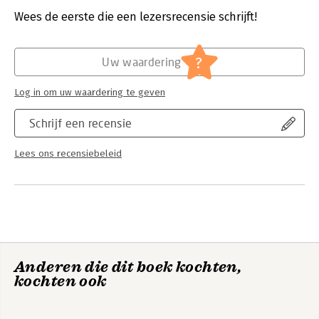
Uitgever:
Uitgeverij Pica
Druk:
13
Wees de eerste die een lezersrecensie schrijft!
Net als in de vorige drukken is er in deze editie aandacht voor
Verschijningsdatum:
3-9-2021
groepsvorming, groepsdynamica, sociaal-emotioneel leren,
handelingsgericht werken, preventie van pesten en
Hoofdrubriek:
Non-fictie informatief/professioneel
?
Uw waardering
ouderbetrokkenheid, en komen er interventies voor leerlingen
en strategieën voor leraren aan bod.
Log in om uw waardering te geven
Schrijf een recensie
Lees ons recensiebeleid
Anderen die dit boek kochten,
kochten ook