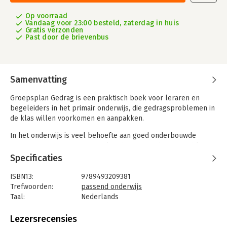
Op voorraad
Vandaag voor 23:00 besteld, zaterdag in huis
Gratis verzonden
Past door de brievenbus
Samenvatting
Groepsplan Gedrag is een praktisch boek voor leraren en
begeleiders in het primair onderwijs, die gedragsproblemen in
de klas willen voorkomen en aanpakken.
In het onderwijs is veel behoefte aan goed onderbouwde
theorie in combinatie met praktische tips. Ondertussen blijft
het onderwijs voortdurend in beweging, verschijnen er nieuwe
Specificaties
onderzoekspublicaties over gedrag van kinderen in de groep,
en blijven de evaluatierapporten vanuit de overheid over
ISBN13:
9789493209381
passend onderwijs elkaar opvolgen.
Trefwoorden:
passend onderwijs
Taal:
Nederlands
In deze nieuwe druk zijn alle bronnen geactualiseerd.
Bindwijze:
paperback
Verouderde bronnen zijn verwijderd, nieuwe bronnen zijn
Aantal pagina's:
316
Lezersrecensies
toegevoegd.