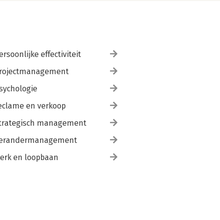
ersoonlijke effectiviteit
rojectmanagement
sychologie
eclame en verkoop
trategisch management
erandermanagement
erk en loopbaan