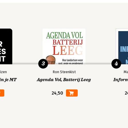
3
4
izen
Ron Steenkist
Ma
in je MT
Agenda Vol, Batterij Leeg
Infor
24,50
2