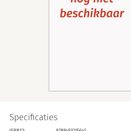
Specificaties
ISBN13:
9789493215641