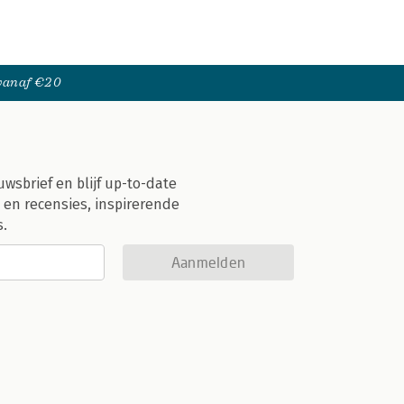
 vanaf €20
uwsbrief en blijf up-to-date
 en recensies, inspirerende
s.
Aanmelden