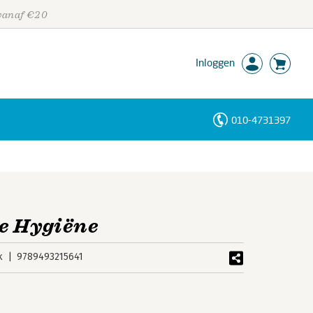
 vanaf €20
Inloggen
010-4731397
Personen
Trefwoorden
le Hygiëne
k
9789493215641