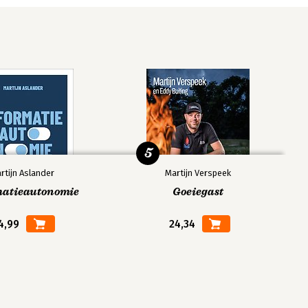
5
rtijn Aslander
Martijn Verspeek
matieautonomie
Goeiegast
4,99
24,34