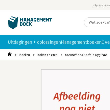
Op werkda
Uitdagingen + oplossingen
Managementboeken
Ove
Boeken
Koken en eten
Theorieboek Sociale Hygiëne