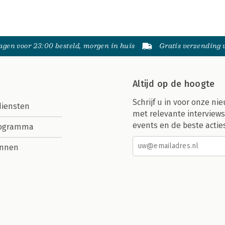
gen voor 23:00 besteld, morgen in huis
Gratis verzending
Altijd op de hoogte
Schrijf u in voor onze nie
diensten
met relevante interviews
events en de beste actie
rogramma
nnen