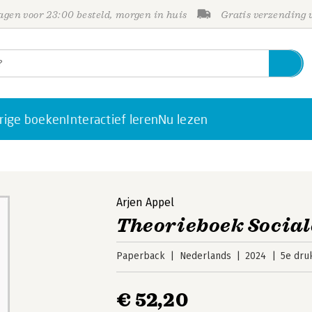
gen voor 23:00 besteld, morgen in huis
Gratis verzending
rige boeken
Interactief leren
Nu lezen
Arjen Appel
Theorieboek Socia
Paperback
Nederlands
2024
5e dru
€ 52,20