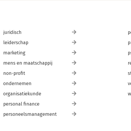
juridisch
p
leiderschap
p
marketing
p
mens en maatschappij
r
non-profit
s
ondernemen
v
organisatiekunde
w
personal finance
personeelsmanagement