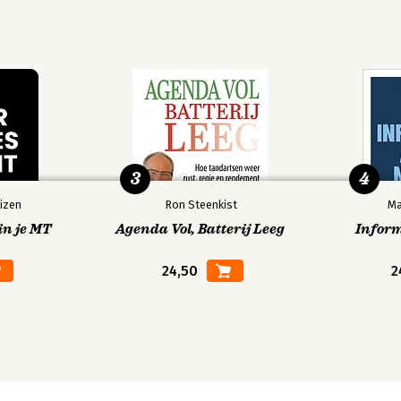
3
4
izen
Ron Steenkist
Ma
in je MT
Agenda Vol, Batterij Leeg
Infor
24,50
2