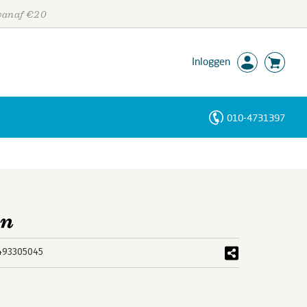
 vanaf €20
Inloggen
010-4731397
Personen
Trefwoorden
en
493305045