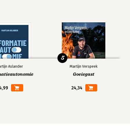
5
rtijn Aslander
Martijn Verspeek
matieautonomie
Goeiegast
4,99
24,34