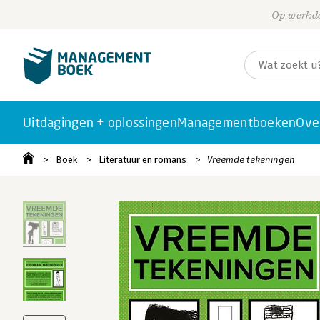
Op werkda
Uitdagingen + oplossingen
Managementboeken
Ove
Boek
Literatuur en romans
Vreemde tekeningen