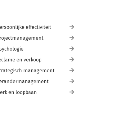
ersoonlijke effectiviteit
rojectmanagement
sychologie
eclame en verkoop
trategisch management
erandermanagement
erk en loopbaan