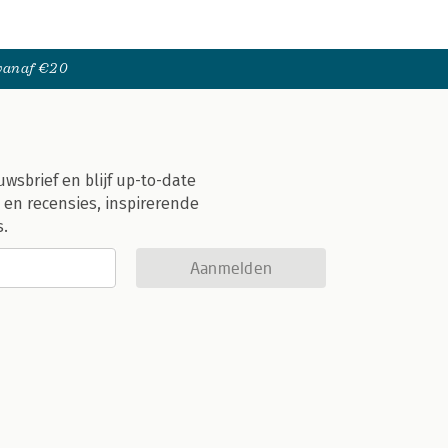
 vanaf €20
uwsbrief en blijf up-to-date
 en recensies, inspirerende
s.
Aanmelden