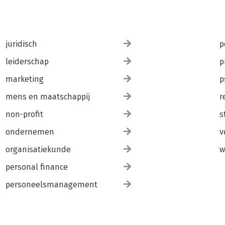
juridisch
p
leiderschap
p
marketing
p
mens en maatschappij
r
non-profit
s
ondernemen
v
organisatiekunde
w
personal finance
personeelsmanagement