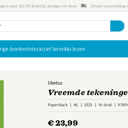
gen voor 23:00 besteld, morgen in huis
Gratis verzending
rige boeken
Interactief leren
Nu lezen
Uketsu
Vreemde tekening
Paperback
NL
2025
1e druk
9789
€ 23,99