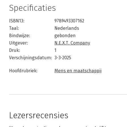
Specificaties
ISBN13:
9789493307162
Taal:
Nederlands
Bindwijze:
gebonden
Uitgever:
N.E.X.T. Company
Druk:
1
Verschijningsdatum:
3-3-2025
Hoofdrubriek:
Mens en maatschappij
Lezersrecensies