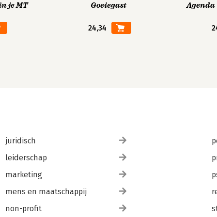
in je MT
Goeiegast
Agenda V
24,34
2
juridisch
p
leiderschap
p
marketing
p
mens en maatschappij
r
non-profit
s