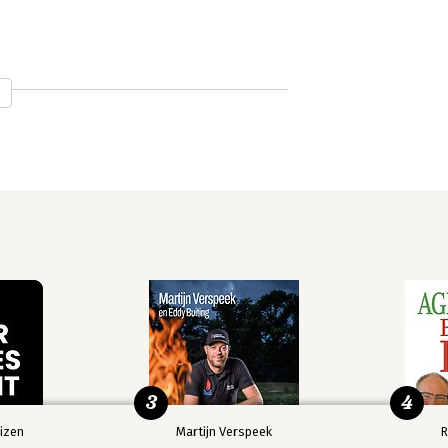
De vierde
De ontkooiing
dimensie
3
4
izen
Martijn Verspeek
R