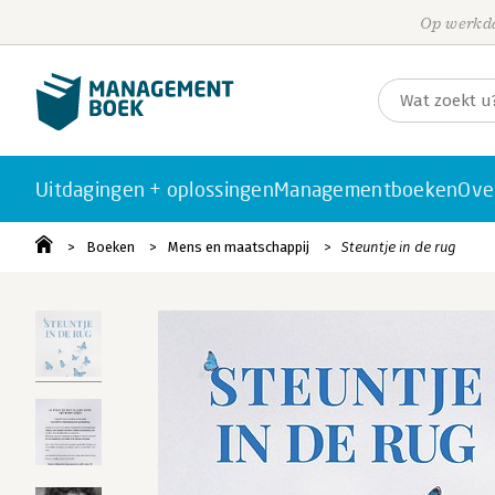
Op werkda
Uitdagingen + oplossingen
Managementboeken
Ove
Boeken
Mens en maatschappij
Steuntje in de rug