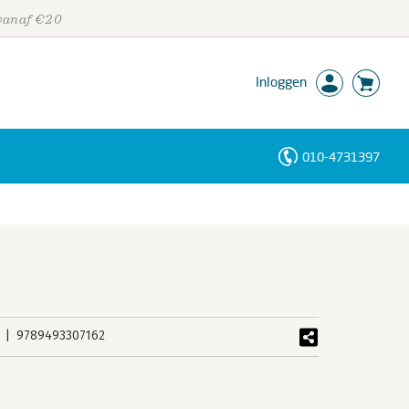
 vanaf €20
Inloggen
010-4731397
Personen
Trefwoorden
9789493307162