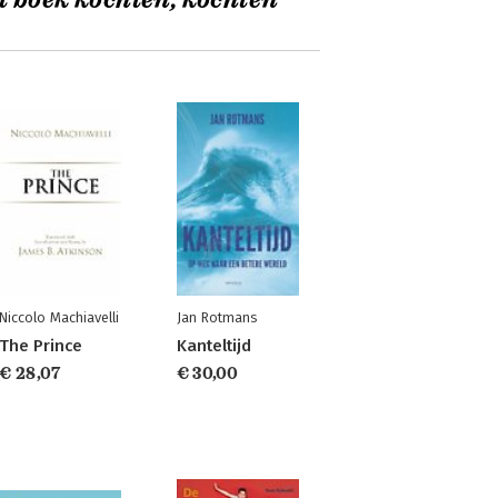
t boek kochten, kochten
Niccolo Machiavelli
Jan Rotmans
The Prince
Kanteltijd
€ 28,07
€ 30,00