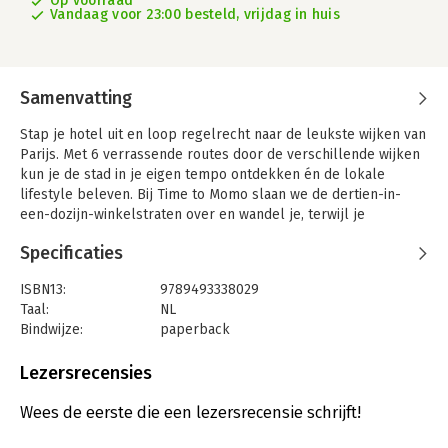
Op voorraad
Vandaag voor 23:00 besteld, vrijdag in huis
Samenvatting
Stap je hotel uit en loop regelrecht naar de leukste wijken van
Parijs. Met 6 verrassende routes door de verschillende wijken
kun je de stad in je eigen tempo ontdekken én de lokale
lifestyle beleven. Bij Time to Momo slaan we de dertien-in-
een-dozijn-winkelstraten over en wandel je, terwijl je
onderweg een bezienswaardigheid meepikt, naar de tofste
Specificaties
winkels, vintage markten, creatieve hotspots en fijne parken
waar de locals zelf graag komen. Inclusief alle belangrijke
ISBN13:
9789493338029
bezienswaardigheden, leuke top 10-lijstjes, meer dan 250
Taal:
NL
adressen om te eten, drinken en shoppen, handige
Bindwijze:
paperback
uitneembare stadsplattegrond én gratis kaart-app. Time to
Uitgever:
time to momo
Momo is met meer dan 200.000 verkochte gidsen per jaar de
Druk:
1
Lezersrecensies
bestverkochte stedengids van Nederland en België. We zijn al
Verschijningsdatum:
18-3-2024
meer dan 20 jaar een inspiratiebron voor reizigers. Check al
Wees de eerste die een lezersrecensie schrijft!
onze stedentripbestemmingen, de laatste nieuwe tips en
Hoofdrubriek:
Reizen
hotelinspiratie op www.timetomomo.com.