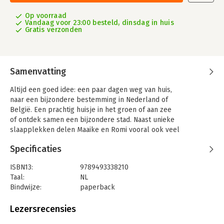
Op voorraad
Vandaag voor 23:00 besteld, dinsdag in huis
Gratis verzonden
Samenvatting
Altijd een goed idee: een paar dagen weg van huis,
naar een bijzondere bestemming in Nederland of
België. Een prachtig huisje in het groen of aan zee
of ontdek samen een bijzondere stad. Naast unieke
slaapplekken delen Maaike en Romi vooral ook veel
tips in de buurt: een leuk restaurant of activiteit
Specificaties
met kinderen. Met dit boek kun je een compleet
weekend weg.
ISBN13:
9789493338210
Het zijn 40 accommodaties en zo’n 185 unieke extra
Taal:
NL
adressen. Van groepshuizen tot solotrips, geen
Bindwijze:
paperback
enkel weekend is hetzelfde.
Uitgever:
Mo'Media
Druk:
1
Lezersrecensies
Verschijningsdatum:
14-2-2024