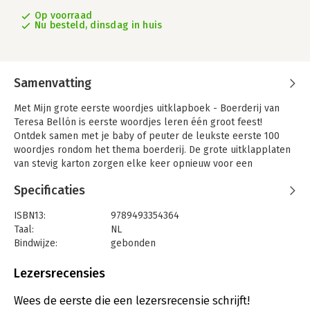
Op voorraad
Nu besteld, dinsdag in huis
Samenvatting
Met Mijn grote eerste woordjes uitklapboek - Boerderij van
Teresa Bellón is eerste woordjes leren één groot feest!
Ontdek samen met je baby of peuter de leukste eerste 100
woordjes rondom het thema boerderij. De grote uitklapplaten
van stevig karton zorgen elke keer opnieuw voor een
verrassingseffect. Boordevol kleurrijke illustraties en
Specificaties
zilverfolie op het omslag. Perfect voor thuis en op de
opvang, eindeloos lees- en kijkplezier!
ISBN13:
9789493354364
'Dit boek met eerste woordjes werkt zeer uitnodigend door de
Taal:
NL
openklappende bladzijden
Bindwijze:
gebonden
en het prettige kleurengebruik. De thema’s sluiten aan bij de
Aantal pagina's:
12
leefwereld en de interesses van jonge peuters.’ - Pluizuit
Uitgever:
Witte Leeuw
Lezersrecensies
Druk:
1
Verschijningsdatum:
11-6-2025
Wees de eerste die een lezersrecensie schrijft!