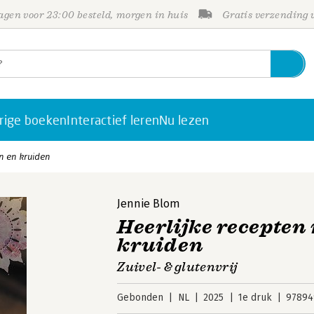
gen voor 23:00 besteld, morgen in huis
Gratis verzending
rige boeken
Interactief leren
Nu lezen
n en kruiden
Jennie Blom
Heerlijke recepte
kruiden
Zuivel- & glutenvrij
Gebonden
NL
2025
1e druk
97894