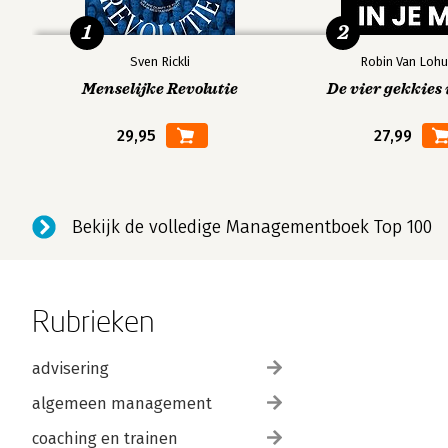
Indiase dahl met pompoen en spinazie 58
1
2
Mungbonencurry 60
Thaise groentencurry 62
Sven Rickli
Robin Van Lohu
Mung dahl linzencurry 64
Menselijke Revolutie
De vier gekkies 
Kokos chutney 67
29,95
27,99
Kerrieblad en korianderchutney 68
Gele dahl chutney 69
Granaatappelchutney 70
Mangochutney 71
Bekijk de volledige Managementboek Top 100
Ananaschutney 72
Groene chutney 73
Mungbonen humus 74
Rubrieken
Mung & fruitsalade 75
Wraps 76
advisering
Gekiemde dosa 77
Gekiemde mung pakoda 78
algemeen management
Falafel 79
coaching en trainen