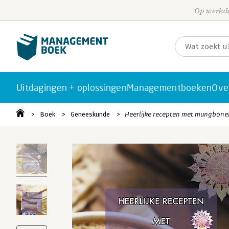
Op werkda
Uitdagingen + oplossingen
Managementboeken
Ove
Boek
Geneeskunde
Heerlijke recepten met mungbone