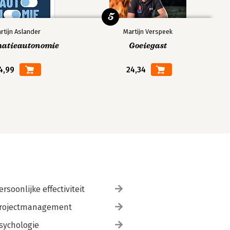
5
rtijn Aslander
Martijn Verspeek
matieautonomie
Goeiegast
4,99
24,34
ersoonlijke effectiviteit
rojectmanagement
sychologie