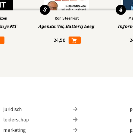
3
4
izen
Ron Steenkist
Ma
in je MT
Agenda Vol, Batterij Leeg
Infor
24,50
2
juridisch
p
leiderschap
p
marketing
p