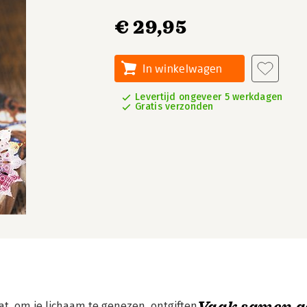
€ 29,95
In winkelwagen
Levertijd ongeveer 5 werkdagen
Gratis verzonden
Vaak samen g
at, om je lichaam te genezen, ontgiften