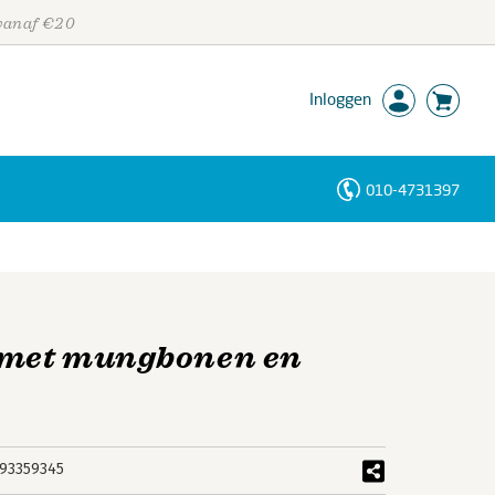
 vanaf €20
Inloggen
010-4731397
Personen
Trefwoorden
n met mungbonen en
93359345