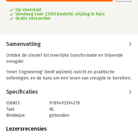
Op voorraad
Vandaag voor 23:00 besteld, vrijdag in huis
Gratis verzonden
Samenvatting
Ontdek de sleutel tot innerlijke transformatie en blijvende
vreugde!
'Inner Engineering' biedt wijsheid, inzicht en praktische
oefeningen, en de kans om een leven van vreugde te bereiken.
Sadhguru geeft de lezer een concreet en toepasbaar
programma voor persoonlijke transformatie, met originele,
Specificaties
nieuwe methoden, ook wel Inner Engineering genoemd,
gebaseerd op de diverse yoga- en wijsheidstradities. Deze New
ISBN13:
9789493394278
York Times-bestseller is vol momenten van verwondering,
Taal:
NL
ontzag en intellectuele uitdaging.
Bindwijze:
gebonden
Aantal pagina's:
240
Sadhguru’s vermogen tot vreugde, zijn geestdrift voor het
Uitgever:
Samsara Uitgeverij b.v.
Lezersrecensies
leven, en de diepte en breedte van zijn nieuwsgierigheid en
Verschijningsdatum:
16-9-2025
kennis inspireren inmiddels wereldwijd duizenden mensen. Hij