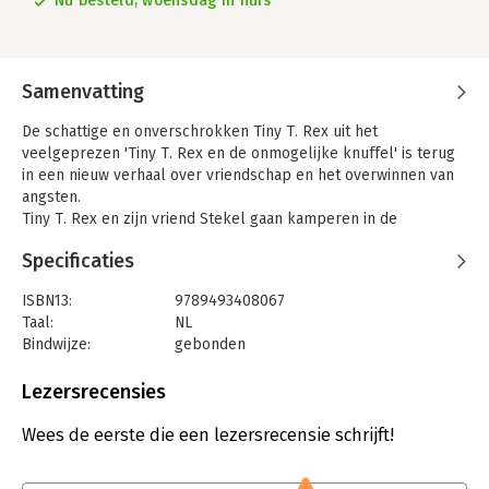
Nu besteld, woensdag in huis
Samenvatting
De schattige en onverschrokken Tiny T. Rex uit het
veelgeprezen 'Tiny T. Rex en de onmogelijke knuffel' is terug
in een nieuw verhaal over vriendschap en het overwinnen van
angsten.
Tiny T. Rex en zijn vriend Stekel gaan kamperen in de
achtertuin! Dat is wat beste vrienden doen. Maar zonder hun
Specificaties
nachtlampjes lijkt het buiten opeens HEEL ERG donker... en vol
met enge dingen. Gelukkig heeft Tiny een supergeheim plan
ISBN13:
9789493408067
om het donker op afstand te houden! Dit hartverwarmende en
Taal:
NL
grappige avontuur met Tiny T. Rex laat zien dat vrienden altijd
Bindwijze:
gebonden
een manier vinden om hun angsten samen te trotseren – ook
Aantal pagina's:
48
als die angsten misschien niet zijn wat ze lijken!
Uitgever:
Parade
Lezersrecensies
Druk:
1
Verschijningsdatum:
19-6-2025
Wees de eerste die een lezersrecensie schrijft!
Hoofdrubriek:
Jeugd