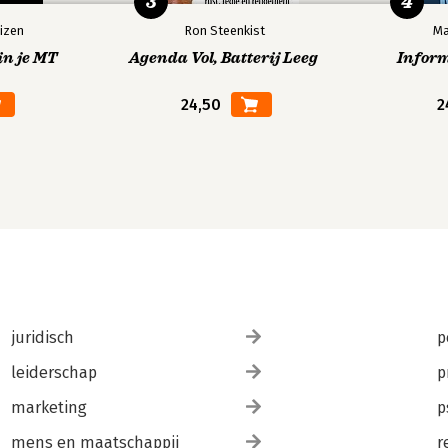
3
4
izen
Ron Steenkist
Ma
in je MT
Agenda Vol, Batterij Leeg
Infor
24,50
2
juridisch
p
leiderschap
p
marketing
p
mens en maatschappij
r