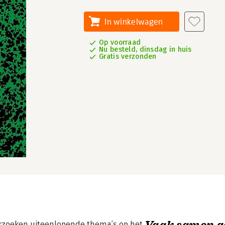
In winkelwagen
Op voorraad
Nu besteld, dinsdag in huis
Gratis verzonden
Vaak samen g
erzoeken uiteenlopende thema’s op het