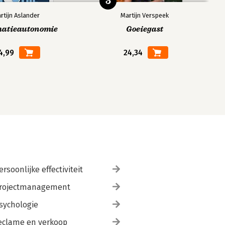
5
rtijn Aslander
Martijn Verspeek
matieautonomie
Goeiegast
4,99
24,34
ersoonlijke effectiviteit
rojectmanagement
sychologie
eclame en verkoop