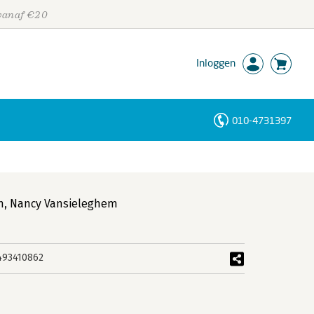
 vanaf €20
Inloggen
010-4731397
Personen
Trefwoorden
n
,
Nancy Vansieleghem
493410862