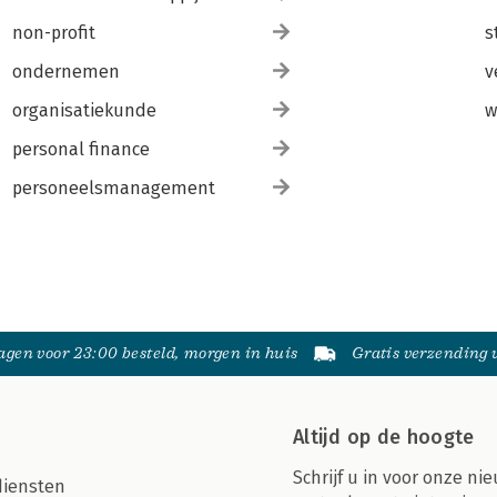
non-profit
s
ondernemen
v
organisatiekunde
w
personal finance
personeelsmanagement
gen voor 23:00 besteld, morgen in huis
Gratis verzending
Altijd op de hoogte
Schrijf u in voor onze nie
diensten