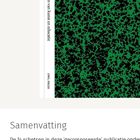
Samenvatting
De 14 schetsen in deze ‘gecomposeerde’ publicatie ond