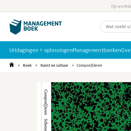
Op werkda
Uitdagingen + oplossingen
Managementboeken
Ove
Boek
Kunst en cultuur
Compos(t)eren