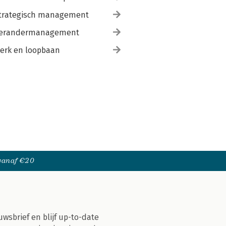
trategisch management
erandermanagement
erk en loopbaan
 vanaf €20
uwsbrief en blijf up-to-date