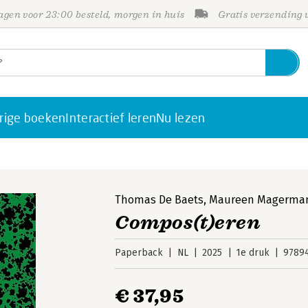
gen voor 23:00 besteld, morgen in huis
Gratis verzending
rige boeken
Interactief leren
Nu lezen
Thomas De Baets
,
Maureen Magerma
Compos(t)eren
Paperback
NL
2025
1e druk
9789
€ 37,95