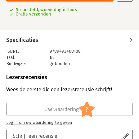
Nu besteld, woensdag in huis
Gratis verzonden
Specificaties
ISBN13:
9789493468108
Taal:
NL
Bindwijze:
gebonden
Aantal pagina's:
176
Uitgever:
Oogachtend
Lezersrecensies
Druk:
1
Verschijningsdatum:
15-4-2026
Wees de eerste die een lezersrecensie schrijft!
?
Uw waardering
Log in om uw waardering te geven
Schrijf een recensie