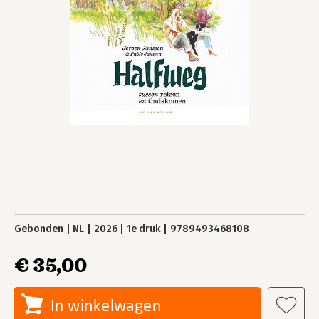
Gebonden
NL
2026
1e druk
9789493468108
€ 35,00
In winkelwagen