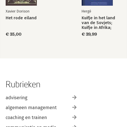
Xavier Dorison
Hergé
Het rode eiland
Kuifje in het land
van de Sovjets;
Kuifje in Afrika;
Kuifje in Amerika
€ 35,00
€ 39,99
Rubrieken
advisering
algemeen management
coaching en trainen