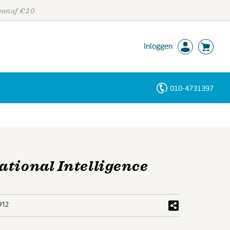
 vanaf €20
Inloggen
010-4731397
Personen
Trefwoorden
ational Intelligence
912