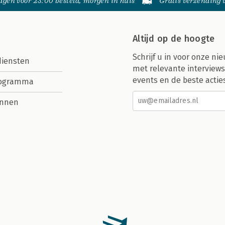
gen voor 23:00 besteld, morgen in huis
Gratis verzending
Altijd op de hoogte
Schrijf u in voor onze nie
diensten
met relevante interviews
events en de beste actie
rogramma
nnen