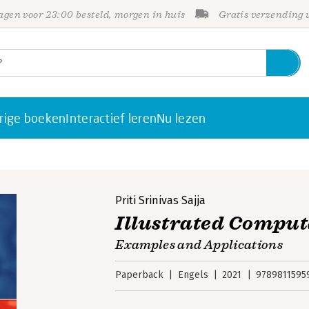
gen voor 23:00 besteld, morgen in huis
Gratis verzending
rige boeken
Interactief leren
Nu lezen
Priti Srinivas Sajja
Illustrated Comput
Examples and Applications
Paperback
Engels
2021
9789811595