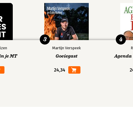
3
4
izen
Martijn Verspeek
R
in je MT
Goeiegast
Agenda V
24,34
2