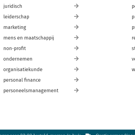
juridisch
p
leiderschap
p
marketing
p
mens en maatschappij
r
non-profit
s
ondernemen
v
organisatiekunde
w
personal finance
personeelsmanagement