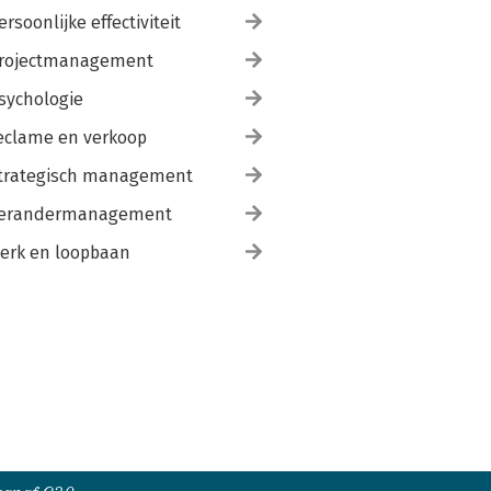
ersoonlijke effectiviteit
rojectmanagement
sychologie
eclame en verkoop
trategisch management
erandermanagement
erk en loopbaan