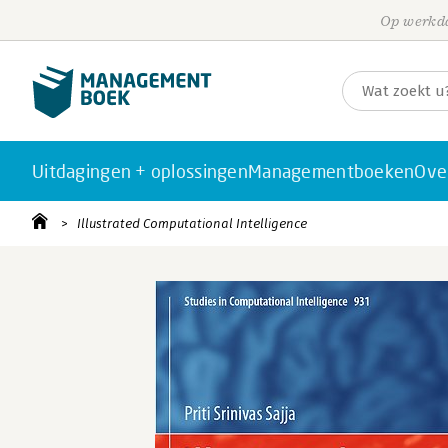
Op werkda
Uitdagingen + oplossingen
Managementboeken
Ove
Illustrated Computational Intelligence