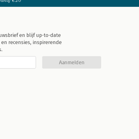
 vanaf €20
uwsbrief en blijf up-to-date
 en recensies, inspirerende
s.
Aanmelden