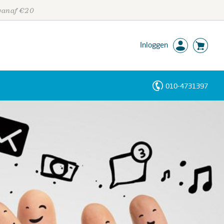
 vanaf €20
Inloggen
010-4731397
Personen
Trefwoorden