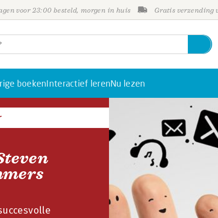
gen voor 23:00 besteld, morgen in huis
Gratis verzending
rige boeken
Interactief leren
Nu lezen
r
Steven
mmers
succesvolle