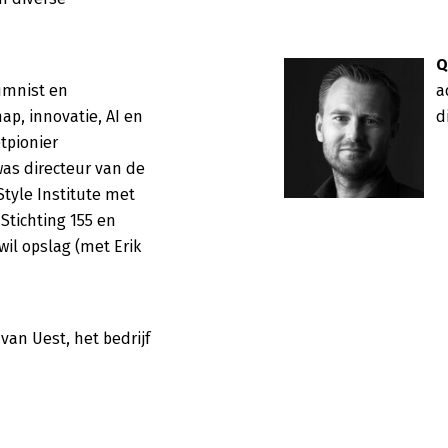
Q
umnist en 
a
p, innovatie, AI en 
d
tpionier 
as directeur van de 
yle Institute met 
Stichting 155 en 
il opslag (met Erik 
an Uest, het bedrijf 