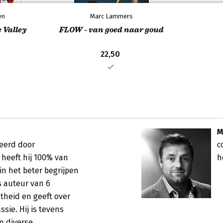
en
Marc Lammers
e Valley
FLOW - van goed naar goud
22,50
M
eerd door 
c
 heeft hij 100% van 
h
in het beter begrijpen 
s auteur van 6 
eid en geeft over 
sie. Hij is tevens 
 diverse 