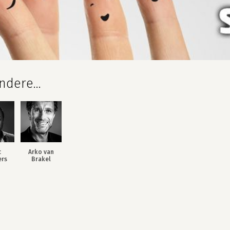
dere...
c
Arko van
rs
Brakel