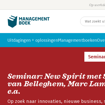
Op werkda
Uitdagingen + oplossingen
Managementboeken
Ove
Semina
Seminar: New Spirit met 
van Belleghem, Marc La
e.a.
Op zoek naar innovaties, nieuwe business, 