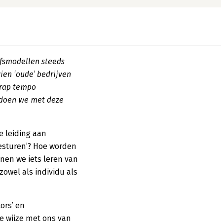
ijfsmodellen steeds
ien ‘oude’ bedrijven
 rap tempo
 doen we met deze
 leiding aan
‘besturen’? Hoe worden
nen we iets leren van
owel als individu als
ors’ en
e wijze met ons van