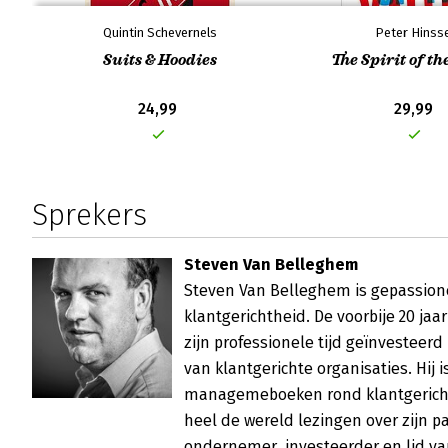
Quintin Schevernels
Peter Hinss
Suits & Hoodies
The Spirit of th
24,99
29,99
Sprekers
Steven Van Belleghem
Steven Van Belleghem is gepassion
klantgerichtheid. De voorbije 20 jaar
zijn professionele tijd geïnvesteerd 
van klantgerichte organisaties. Hij i
managemeboeken rond klantgerichth
heel de wereld lezingen over zijn pas
ondernemer, investeerder en lid van