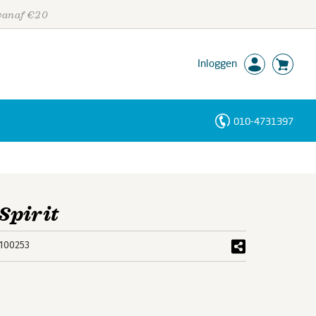
 vanaf €20
Inloggen
010-4731397
Personen
Trefwoorden
Spirit
100253