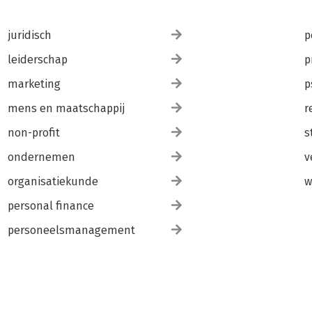
juridisch
p
leiderschap
p
marketing
p
mens en maatschappij
r
non-profit
s
ondernemen
v
organisatiekunde
w
personal finance
personeelsmanagement