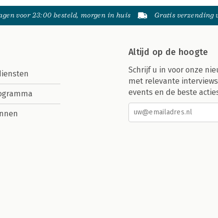
gen voor 23:00 besteld, morgen in huis
Gratis verzending
Altijd op de hoogte
Schrijf u in voor onze nie
diensten
met relevante interviews
events en de beste actie
rogramma
nnen