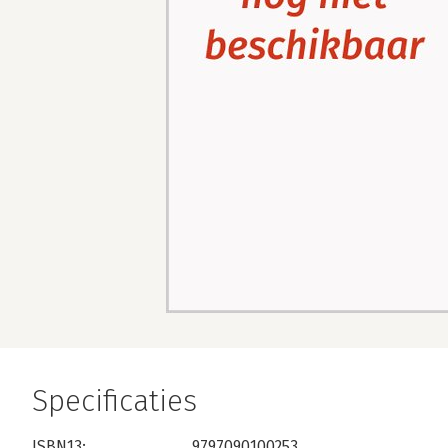
Specificaties
ISBN13:
9797090100253