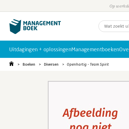
Op werkda
Uitdagingen + oplossingen
Managementboeken
Ove
Boeken
Diversen
Openhartig - Team Spirit