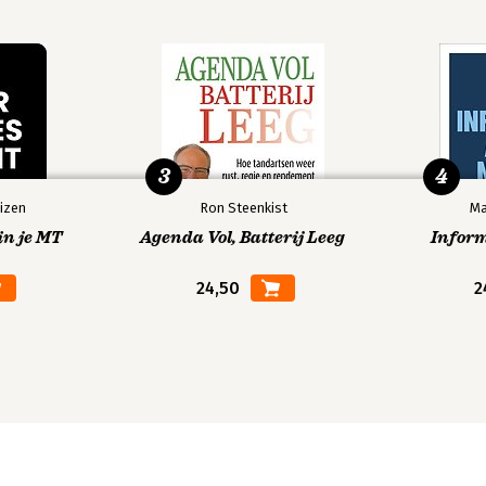
3
4
izen
Ron Steenkist
Ma
in je MT
Agenda Vol, Batterij Leeg
Infor
24,50
2