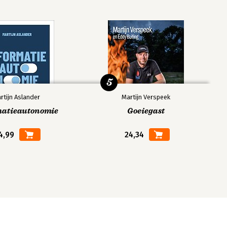
5
rtijn Aslander
Martijn Verspeek
matieautonomie
Goeiegast
4,99
24,34