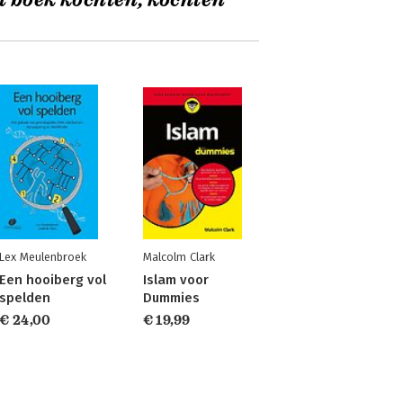
t boek kochten, kochten
Lex Meulenbroek
Malcolm Clark
Een hooiberg vol
Islam voor
spelden
Dummies
€ 24,00
€ 19,99