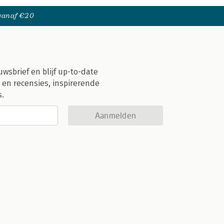
 vanaf €20
uwsbrief en blijf up-to-date
 en recensies, inspirerende
s.
Aanmelden