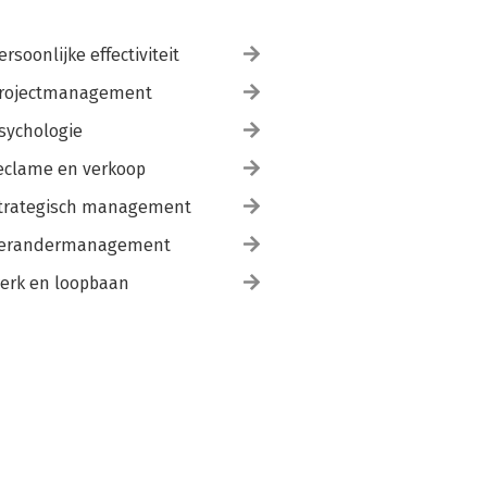
ersoonlijke effectiviteit
rojectmanagement
sychologie
eclame en verkoop
trategisch management
erandermanagement
erk en loopbaan