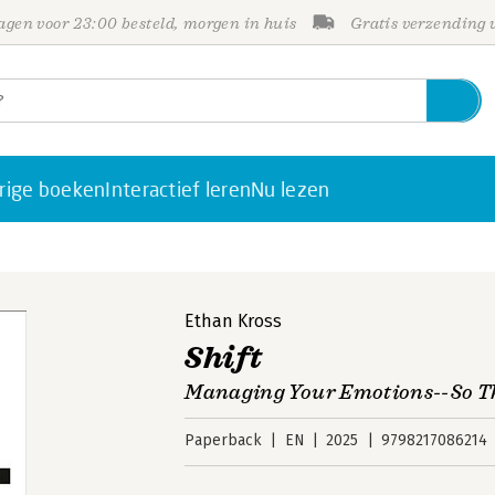
gen voor 23:00 besteld, morgen in huis
Gratis verzending
rige boeken
Interactief leren
Nu lezen
Ethan Kross
Shift
Managing Your Emotions--So T
Paperback
EN
2025
9798217086214