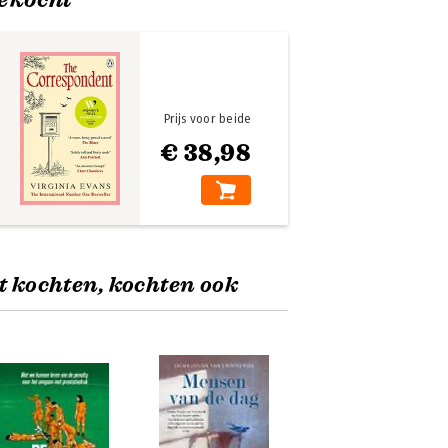
Prijs voor beide
€ 38,98
t kochten, kochten ook