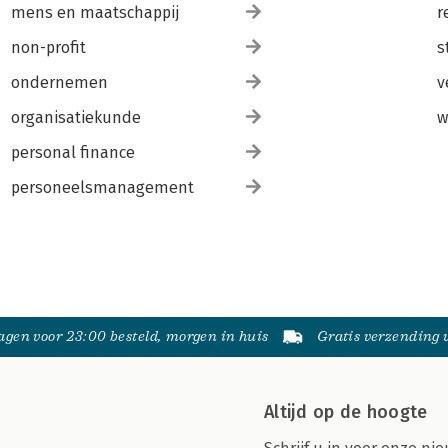
mens en maatschappij
r
non-profit
s
ondernemen
v
organisatiekunde
w
personal finance
personeelsmanagement
gen voor 23:00 besteld, morgen in huis
Gratis verzending
Altijd op de hoogte