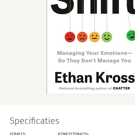
Specificaties
ISBN13:
9798217086214