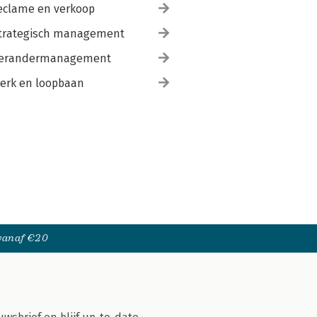
eclame en verkoop
trategisch management
erandermanagement
erk en loopbaan
 vanaf €20