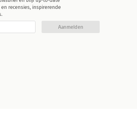
uwsbrief en blijf up-to-date
 en recensies, inspirerende
s.
Aanmelden