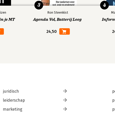
3
4
izen
Ron Steenkist
Ma
in je MT
Agenda Vol, Batterij Leeg
Infor
24,50
2
juridisch
p
leiderschap
p
marketing
p