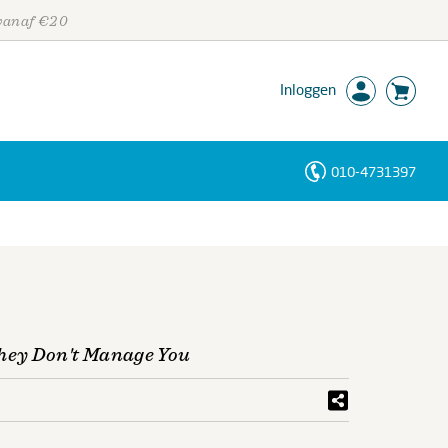
 vanaf €20
Inloggen
010-4731397
Personen
Trefwoorden
hey Don't Manage You