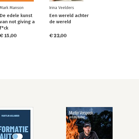
Mark Manson
Irina Veelders
De edele kunst
Een wereld achter
van not giving a
de wereld
f*ck
€ 15,00
€ 22,00