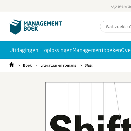
Op werkda
Uitdagingen + oplossingen
Managementboeken
Ove
Boek
Literatuur en romans
Shift