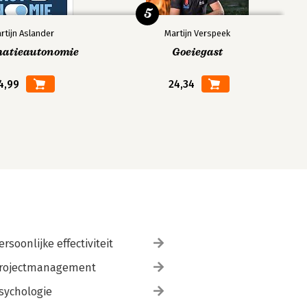
5
rtijn Aslander
Martijn Verspeek
matieautonomie
Goeiegast
4,99
24,34
ersoonlijke effectiviteit
rojectmanagement
sychologie