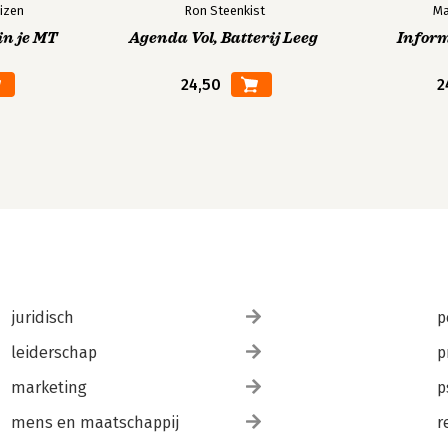
izen
Ron Steenkist
Ma
in je MT
Agenda Vol, Batterij Leeg
Infor
24,50
2
juridisch
p
leiderschap
p
marketing
p
mens en maatschappij
r