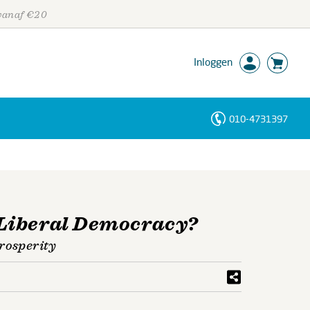
 vanaf €20
Inloggen
010-4731397
Personen
Trefwoorden
Liberal Democracy?
Prosperity