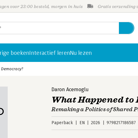
gen voor 23:00 besteld, morgen in huis
Gratis verzending
rige boeken
Interactief leren
Nu lezen
l Democracy?
Daron Acemoglu
What Happened to 
Remaking a Politics of Shared 
Paperback
EN
2026
9798217186587