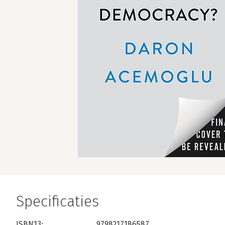
Specificaties
ISBN13:
9798217186587