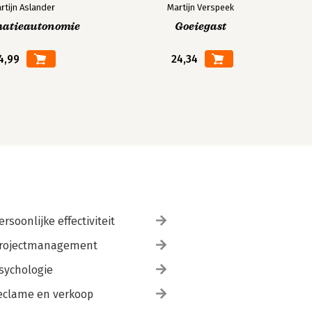
rtijn Aslander
Martijn Verspeek
matieautonomie
Goeiegast
4,99
24,34
ersoonlijke effectiviteit
rojectmanagement
sychologie
eclame en verkoop