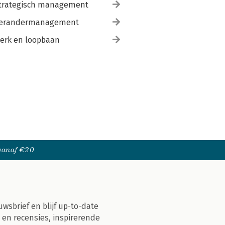
trategisch management
erandermanagement
erk en loopbaan
 vanaf €20
uwsbrief en blijf up-to-date
 en recensies, inspirerende