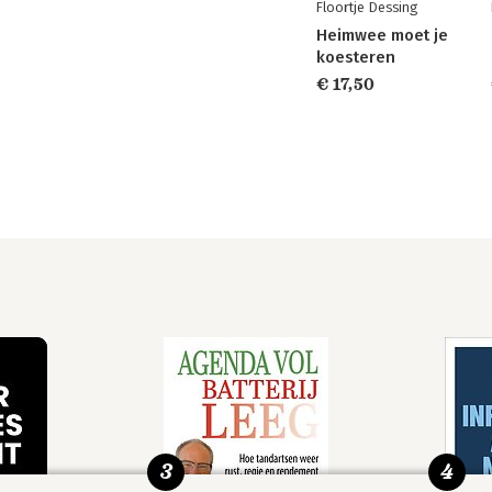
Floortje Dessing
Heimwee moet je
koesteren
€ 17,50
3
4