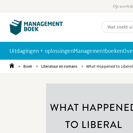
Op werkda
Uitdagingen + oplossingen
Managementboeken
Ove
Boek
Literatuur en romans
What Happened to Libera