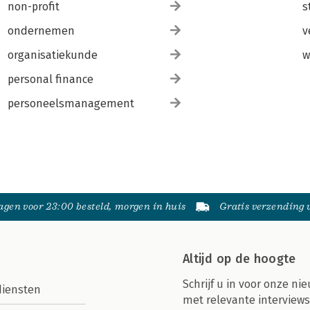
non-profit
s
ondernemen
v
organisatiekunde
w
personal finance
personeelsmanagement
gen voor 23:00 besteld, morgen in huis
Gratis verzending
Altijd op de hoogte
Schrijf u in voor onze nie
diensten
met relevante interviews