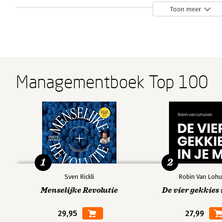
Toon meer
OSINT
Extreme
pdf - OSINT
Techniques
Privacy
Techniques:
Resources for
Uncovering
Online
Information
Managementboek Top 100
Bekijk alle boeken
1
2
Sven Rickli
Robin Van Lohu
Menselijke Revolutie
De vier gekkies 
29,95
27,99