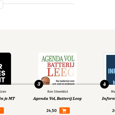
PDF- Bundel
Open Source
van 9 boeken
Intelligence
via Intel
Techniques
Techniques
3
4
izen
Ron Steenkist
Ma
in je MT
Agenda Vol, Batterij Leeg
Infor
24,50
2