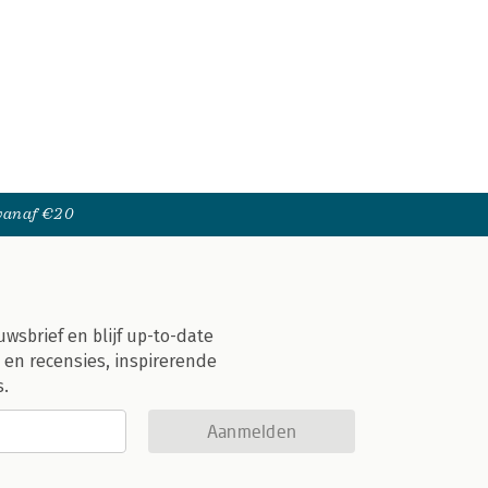
 vanaf €20
uwsbrief en blijf up-to-date
 en recensies, inspirerende
s.
Aanmelden