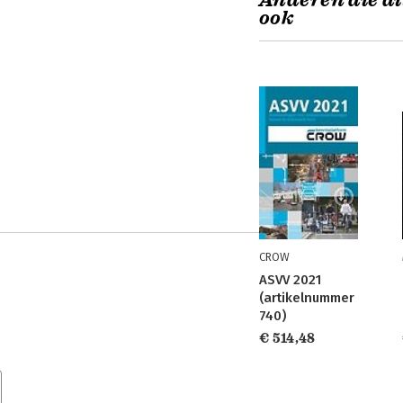
Anderen die di
ook
CROW
ASVV 2021
(artikelnummer
740)
€ 514,48