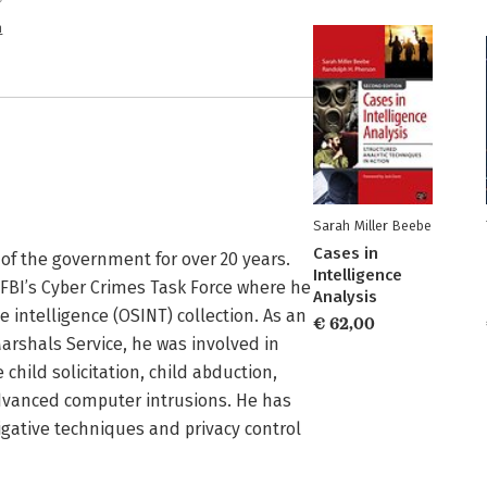
n
Sarah Miller Beebe
Cases in
f the government for over 20 years. 
Intelligence
 FBI’s Cyber Crimes Task Force where he 
Analysis
intelligence (OSINT) collection. As an 
€ 62,00
arshals Service, he was involved in 
hild solicitation, child abduction, 
advanced computer intrusions. He has 
igative techniques and privacy control 