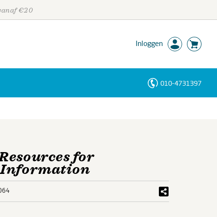
 vanaf €20
Inloggen
010-4731397
Personen
Trefwoorden
Resources for
 Information
064