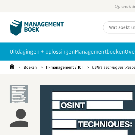
Op werkda
Uitdagingen + oplossingen
Managementboeken
Ove
Boeken
IT-management / ICT
OSINT Techniques: Resou