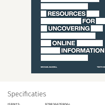
Specificaties
ISBN13:
9798366259064