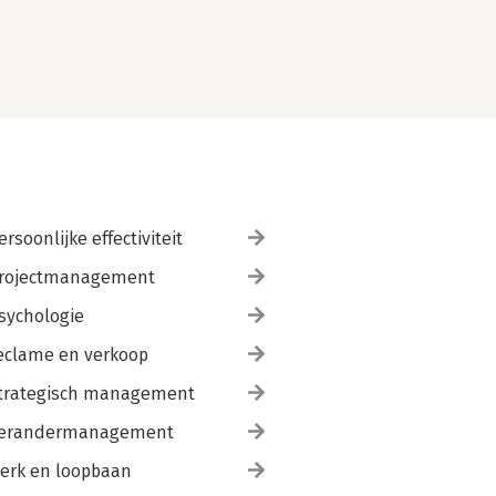
ersoonlijke effectiviteit
rojectmanagement
sychologie
eclame en verkoop
trategisch management
erandermanagement
erk en loopbaan