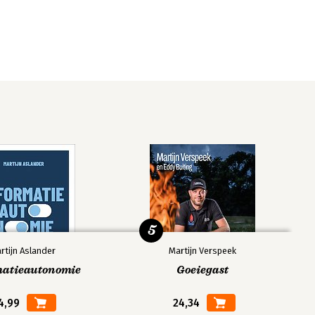
5
rtijn Aslander
Martijn Verspeek
matieautonomie
Goeiegast
4,99
24,34