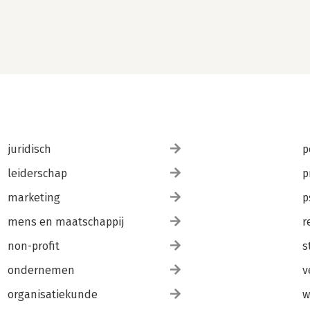
juridisch
p
leiderschap
p
marketing
p
mens en maatschappij
r
non-profit
s
ondernemen
v
organisatiekunde
w