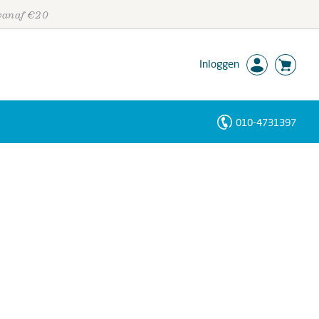
 vanaf €20
Inloggen
010-4731397
Personen
Trefwoorden