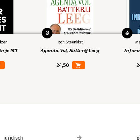
3
4
izen
Ron Steenkist
Ma
in je MT
Agenda Vol, Batterij Leeg
Infor
24,50
2
juridisch
p