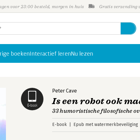
gen voor 23:00 besteld, morgen in huis
Gratis verzending
rige boeken
Interactief leren
Nu lezen
Peter Cave
Is een robot ook m
E-book
33 humoristische filosofische 
E-book
Epub met watermerkbeveiliging