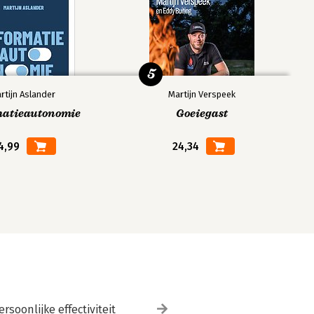
5
rtijn Aslander
Martijn Verspeek
matieautonomie
Goeiegast
4,99
24,34
ersoonlijke effectiviteit