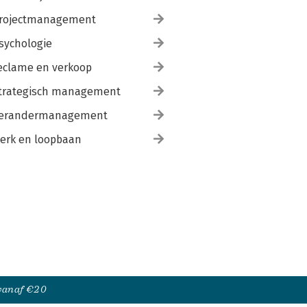
rojectmanagement
sychologie
eclame en verkoop
trategisch management
erandermanagement
erk en loopbaan
 vanaf €20