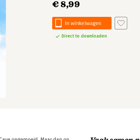
€ 8,99
In winkelwagen
Direct te downloaden
Vaak samen g
ter Cave ongemoeid. Maar dan op