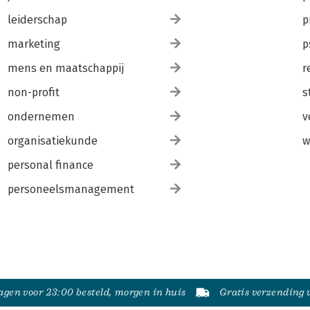
leiderschap
p
marketing
p
mens en maatschappij
r
non-profit
s
ondernemen
v
organisatiekunde
w
personal finance
personeelsmanagement
gen voor 23:00 besteld, morgen in huis
Gratis verzending