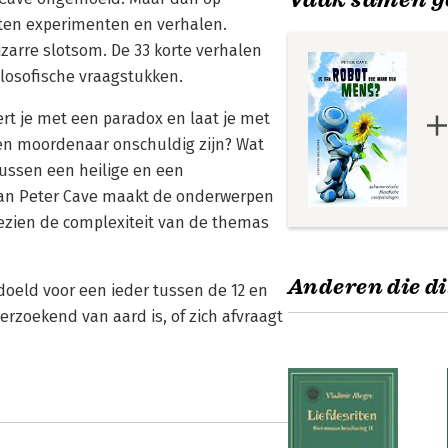
chten experimenten en verhalen.
arre slotsom. De 33 korte verhalen
ilosofische vraagstukken.
rt je met een paradox en laat je met
een moordenaar onschuldig zijn? Wat
 tussen een heilige en een
l van Peter Cave maakt de onderwerpen
 gezien de complexiteit van de themas
Anderen die di
edoeld voor een ieder tussen de 12 en
derzoekend van aard is, of zich afvraagt