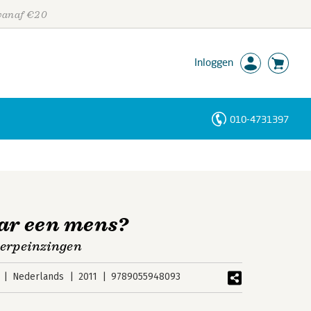
 vanaf €20
Inloggen
010-4731397
Personen
Trefwoorden
aar een mens?
overpeinzingen
Nederlands
2011
9789055948093