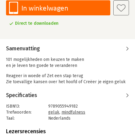
In winkelwagen
Direct te downloaden
Samenvatting
101 mogelijkheden om keuzen te maken
en je leven ten goede te veranderen
Reageer in woede of Zet een stap terug
Zie toevallige kansen over het hoofd of Creëer je eigen geluk
Vlieg door het leven op de automatische piloot of Kies bewust
Specificaties
Gebaseerd op het meest recente psychologisch onderzoek
laat Tal Ben-Shahar zien hoe het maken van de juiste keuze
ISBN13:
9789055949182
niet de 'levensgrote beslissingen', maar de talrijke dagelijkse
Trefwoorden:
geluk
,
mindfulness
kleine keuzen die we onbewust maken een rechtstreekse,
Taal:
Nederlands
langdurige invloed heeft op ons geluk.
Bindwijze:
e-book
Ieder moment is een kans om een bewuste keuze te maken
Beveiliging:
watermerk
Lezersrecensies
om een gelukkig en bevredigend leven te leiden. Het boek