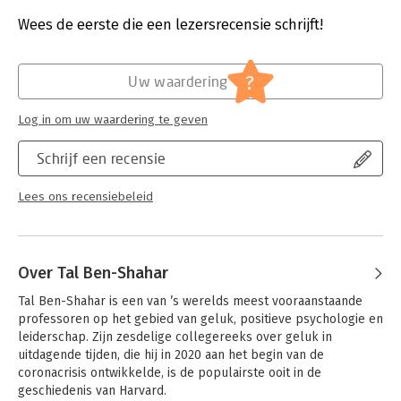
Bestandsformaat:
epub
behandelt 101 van dergelijke keuzen, die worden geïllustreerd
Aantal pagina's:
231
Wees de eerste die een lezersrecensie schrijft!
met verhalen uit het echte leven.
Uitgever:
Scriptum Books
Verschijningsdatum:
1-1-2014
Over de auteur
?
Uw waardering
Tal Ben-Shahar is lector aan Harvard University en geeft
Hoofdrubriek:
Psychologie
colleges over positieve psychologie en de psychologie van
leiderschap. Hij is de auteur van Happier, en adviseert en
Log in om uw waardering te geven
spreekt over de gehele wereld over geluk, zelfwaardering,
veerkracht, doelen stellen, mindfulness en leiderschap.
Schrijf een recensie
Lees ons recensiebeleid
Over Tal Ben-Shahar
Tal Ben-Shahar is een van ’s werelds meest vooraanstaande 
professoren op het gebied van geluk, positieve psychologie en 
leiderschap. Zijn zesdelige collegereeks over geluk in 
uitdagende tijden, die hij in 2020 aan het begin van de 
coronacrisis ontwikkelde, is de populairste ooit in de 
geschiedenis van Harvard.