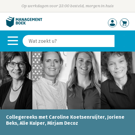
Op werkdagen voor 23:00 besteld, morgen in huis
Collegereeks met Caroline Koetsenruijter, Joriene
Beks, Alie Kuiper, Mirjam Decoz