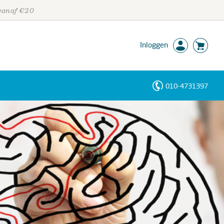
 vanaf €20
Inloggen
010-4731397
Personen
Trefwoorden