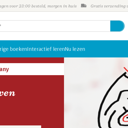
gen voor 23:00 besteld, morgen in huis
Gratis verzending
rige boeken
Interactief leren
Nu lezen
any
even