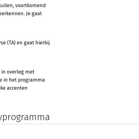
lkuilen, voortkomend
 herkennen. Je gaat
e (TA) en gaat hierbij
in overleg met
e in het programma
jke accenten
nyprogramma