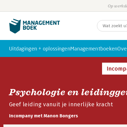
Op werkda
Uitdagingen + oplossingen
Managementboeken
Ove
Incomp
Psychologie en leidingg
Geef leiding vanuit je innerlijke kracht
Incompany met Manon Bongers