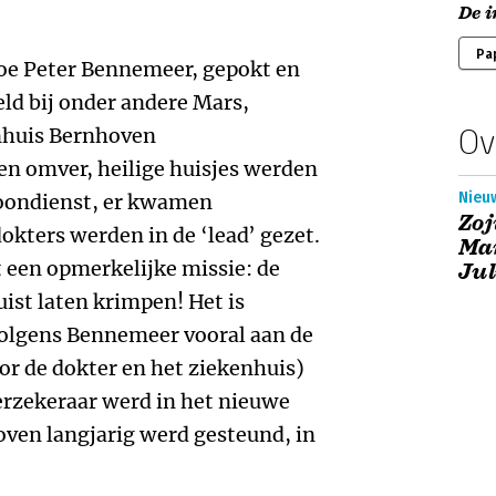
De 
Pa
hoe Peter Bennemeer, gepokt en
ld bij onder andere Mars,
Ov
enhuis Bernhoven
en omver, heilige huisjes werden
Nieuw
loondienst, er kwamen
Zoj
okters werden in de ‘lead’ gezet.
Ma
t een opmerkelijke missie: de
Jul
uist laten krimpen! Het is
volgens Bennemeer vooral aan de
r de dokter en het ziekenhuis)
erzekeraar werd in het nieuwe
ven langjarig werd gesteund, in