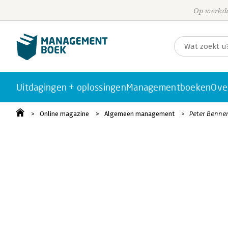
Op werkda
Uitdagingen + oplossingen
Managementboeken
Ove
Online magazine
Algemeen management
Peter Benneme