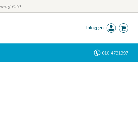
 vanaf €20
Inloggen
010-4731397
Personen
Trefwoorden