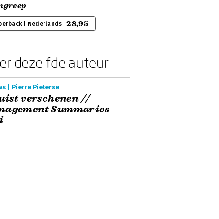
ingreep
28,95
perback | Nederlands
er dezelfde auteur
s | Pierre Pieterse
uist verschenen //
nagement Summaries
i